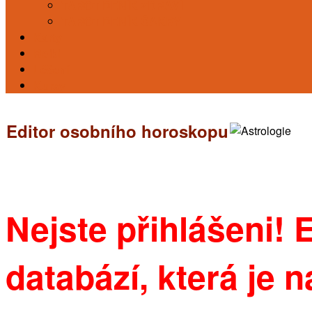
TAROT DENÍK ZDRAVÍ
TAROT DENÍK ČAKRY
Karty
Reiki
Léčení
Kursy
Editor osobního horoskopu
Nejste přihlášeni! 
databází, která je 