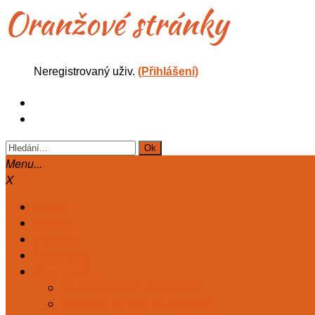
Neregistrovaný uživ.
(Přihlášení)
Menu...
X
Hlavní
Články
Diskuse
Astrologie
Kart. deník
TAROT. DENÍK KLASICKÝ
MARIÁŠ. DENÍK KLASICKÝ