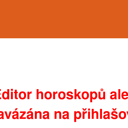
Editor horoskopů ale
navázána na přihlaš