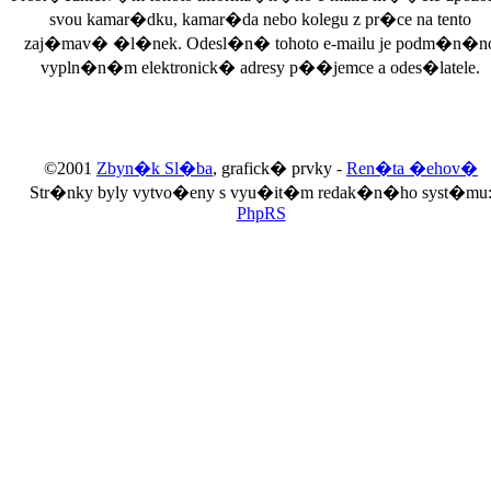
svou kamar�dku, kamar�da nebo kolegu z pr�ce na tento
zaj�mav� �l�nek. Odesl�n� tohoto e-mailu je podm�n�n
vypln�n�m elektronick� adresy p��jemce a odes�latele.
©2001
Zbyn�k Sl�ba
, grafick� prvky -
Ren�ta �ehov�
Str�nky byly vytvo�eny s vyu�it�m redak�n�ho syst�mu
PhpRS