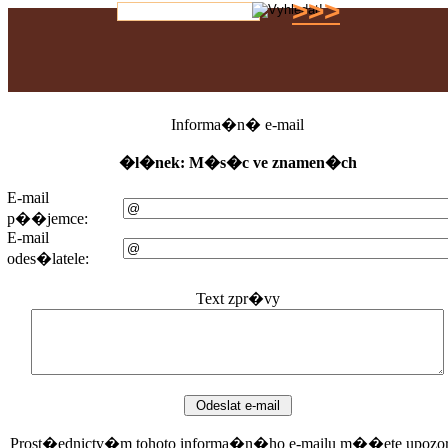
>>>
Informa�n� e-mail
�l�nek: M�s�c ve znamen�ch
E-mail
p��jemce:
E-mail
odes�latele:
Text zpr�vy
Prost�ednictv�m tohoto informa�n�ho e-mailu m��ete upozor