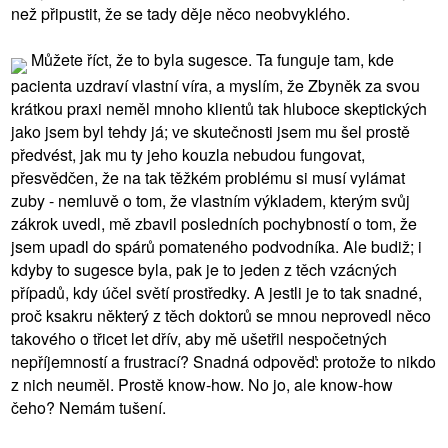
než připustit, že se tady děje něco neobvyklého.
Můžete říct, že to byla sugesce. Ta funguje tam, kde
pacienta uzdraví vlastní víra, a myslím, že Zbyněk za svou
krátkou praxi neměl mnoho klientů tak hluboce skeptických
jako jsem byl tehdy já; ve skutečnosti jsem mu šel prostě
předvést, jak mu ty jeho kouzla nebudou fungovat,
přesvědčen, že na tak těžkém problému si musí vylámat
zuby - nemluvě o tom, že vlastním výkladem, kterým svůj
zákrok uvedl, mě zbavil posledních pochybností o tom, že
jsem upadl do spárů pomateného podvodníka. Ale budiž; i
kdyby to sugesce byla, pak je to jeden z těch vzácných
případů, kdy účel světí prostředky. A jestli je to tak snadné,
proč ksakru některý z těch doktorů se mnou neprovedl něco
takového o třicet let dřív, aby mě ušetřil nespočetných
nepříjemností a frustrací? Snadná odpověď: protože to nikdo
z nich neuměl. Prostě know-how. No jo, ale know-how
čeho? Nemám tušení.