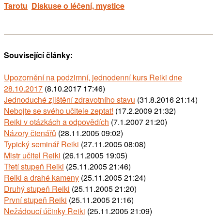
Tarotu
Diskuse o léčení, mystice
Související články:
Upozornění na podzimní, jednodenní kurs Reiki dne
28.10.2017
(8.10.2017 17:46)
Jednoduché zjištění zdravotního stavu
(31.8.2016 21:14)
Nebojte se svého učitele zeptat!
(17.2.2009 21:32)
Reiki v otázkách a odpovědích
(7.1.2007 21:20)
Názory čtenářů
(28.11.2005 09:02)
Typický seminář Reiki
(27.11.2005 08:08)
Mistr učitel Reiki
(26.11.2005 19:05)
Třetí stupeň Reiki
(25.11.2005 21:46)
Reiki a drahé kameny
(25.11.2005 21:24)
Druhý stupeň Reiki
(25.11.2005 21:20)
První stupeň Reiki
(25.11.2005 21:16)
Nežádoucí účinky Reiki
(25.11.2005 21:09)