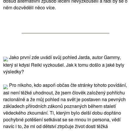
dosud alternativní způsob léčení nevyzkoušeli a rádi by se o
něm dozvěděli něco více.
Jako první zde uvádí svůj pohled Jarda, autor Gammy,
který si kdysi Reiki vyzkoušel. Jak k tomu došlo a jaké byly
výsledky?
Pro nikoho, kdo aspoň občas čte stránky tohoto povídání,
asi není těžké uhodnout, že jsem člověk založený pohříchu
racionálně a že můj pohled na svět je postaven na pevných
základech přírodních zákonů poznaných během staletí
vědeckého zkoumání. Ti, kterým bylo delší dobu dopřáno
pochybné potěšení setkávat se se mnou in persona, vědí
navíc i to, že mi od dětství ztrpčuje život dosti těžká