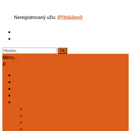
Neregistrovaný uživ.
(Přihlášení)
Menu...
X
Hlavní
Články
Diskuse
Astrologie
Kart. deník
TAROT. DENÍK KLASICKÝ
MARIÁŠ. DENÍK KLASICKÝ
TAROT DENÍK ZDRAVÍ
TAROT DENÍK ČAKRY