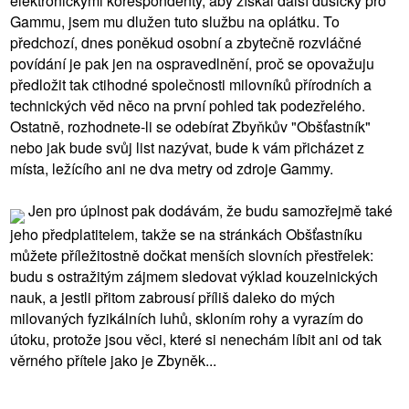
elektronickými korespondenty, aby získal další dušičky pro
Gammu, jsem mu dlužen tuto službu na oplátku. To
předchozí, dnes poněkud osobní a zbytečně rozvláčné
povídání je pak jen na ospravedlnění, proč se opovažuju
předložit tak ctihodné společnosti milovníků přírodních a
technických věd něco na první pohled tak podezřelého.
Ostatně, rozhodnete-li se odebírat Zbyňkův "Obšťastník"
nebo jak bude svůj list nazývat, bude k vám přicházet z
místa, ležícího ani ne dva metry od zdroje Gammy.
Jen pro úplnost pak dodávám, že budu samozřejmě také
jeho předplatitelem, takže se na stránkách Obšťastníku
můžete příležitostně dočkat menších slovních přestřelek:
budu s ostražitým zájmem sledovat výklad kouzelnických
nauk, a jestli přitom zabrousí příliš daleko do mých
milovaných fyzikálních luhů, skloním rohy a vyrazím do
útoku, protože jsou věci, které si nenechám líbit ani od tak
věrného přítele jako je Zbyněk...