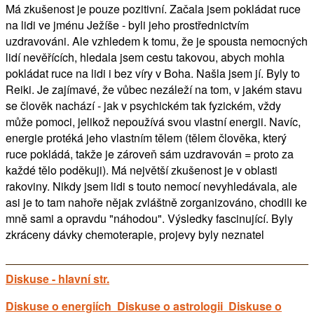
Má zkušenost je pouze pozitivní. Začala jsem pokládat ruce
na lidi ve jménu Ježíše - byli jeho prostřednictvím
uzdravováni. Ale vzhledem k tomu, že je spousta nemocných
lidí nevěřících, hledala jsem cestu takovou, abych mohla
pokládat ruce na lidi i bez víry v Boha. Našla jsem jí. Byly to
Reiki. Je zajímavé, že vůbec nezáleží na tom, v jakém stavu
se člověk nachází - jak v psychickém tak fyzickém, vždy
může pomoci, jelikož nepoužívá svou vlastní energii. Navíc,
energie protéká jeho vlastním tělem (tělem člověka, který
ruce pokládá, takže je zároveň sám uzdravován = proto za
každé tělo poděkuji). Má největší zkušenost je v oblasti
rakoviny. Nikdy jsem lidi s touto nemocí nevyhledávala, ale
asi je to tam nahoře nějak zvláštně zorganizováno, chodili ke
mně sami a opravdu "náhodou". Výsledky fascinující. Byly
zkráceny dávky chemoterapie, projevy byly neznatel
Diskuse - hlavní str.
Diskuse o energiích
Diskuse o astrologii
Diskuse o