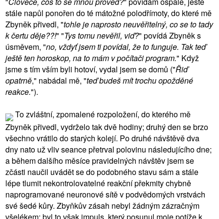
"
Člověče, cos to se mnou proved?
" povídám ospale, ještě
stále napůl ponořen do té mátožné polodřímoty, do které mě
Zbyněk přivedl, "
tohle je naprosto neuvěřitelný, co se to tady
k čertu děje??!
" "
Tys tomu nevěřil, viď?
" povídá Zbyněk s
úsměvem, "
no, vždyť jsem ti povídal, že to funguje. Tak teď
ještě ten horoskop, na to mám v počítači program.
" Když
jsme s tím vším byli hotoví, vydal jsem se domů ("
Řiď
opatrně
," nabádal mě, "
teď budeš mít trochu opožděné
reakce.
").
To zvláštní, zpomalené rozpoložení, do kterého mě
Zbyněk přivedl, vydrželo tak dvě hodiny; druhý den se brzo
všechno vrátilo do starých kolejí. Po druhé návštěvě dva
dny nato už vliv seance přetrval polovinu následujícího dne;
a během dalšího měsíce pravidelných návštěv jsem se
zčásti naučil uvádět se do podobného stavu sám a stále
lépe tlumit nekontrolovatelné reakční překmity chybně
naprogramované neuronové sítě v podvědomých vrstvách
své šedé kůry. Zbyňkův zásah nebyl žádným zázračným
všelékem; byl to však impuls, který posunul moje potíže k