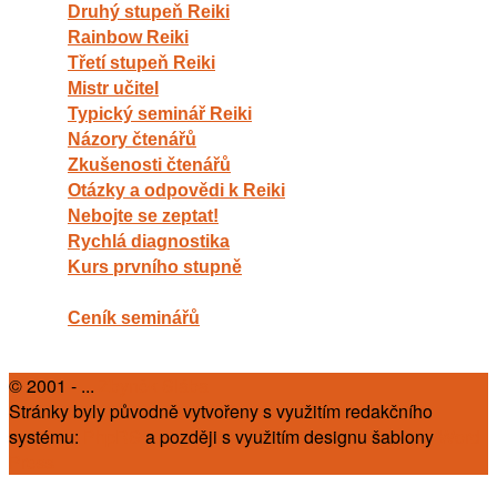
Druhý stupeň Reiki
Rainbow Reiki
Třetí stupeň Reiki
Mistr učitel
Typický seminář Reiki
Názory čtenářů
Zkušenosti čtenářů
Otázky a odpovědi k Reiki
Nebojte se zeptat!
Rychlá diagnostika
Kurs prvního stupně
Ceník seminářů
© 2001 - ...
Zbyněk Slába
Stránky byly původně vytvořeny s využitím redakčního
systému:
PhpRS
a později s využitím designu šablony
Word
Press