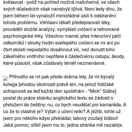
koktavost - potíž na pohled možná malicherná, ve všech
svých důsledcích však nanejvýš tíživá. Není tedy divu, že
jsem během let vynaložil mimořádné úsilí k odstranění
tohoto problému. Věhlasní lékaři předepisovali léky,
prováděli složité analýzy, vymýšleli cvičení a rafinované
psychologické triky. Všechno marné; přes intenzívní péči
odborníků i stovky hodin sveřepého cvičení se mi ani po
čtvrt století nepodařilo dosáhnout víc, než donutit toho
zákeřného vnitřního nepřítele k částečnému ústupu; škody,
které působil, však zůstávaly téměř nezmenšené.
Přihodilo se mi pak přede dvěma lety, že mi bývalý
kolega [shodou okolností právě ten, na jehož řidičské
schopnosti se teď každý den spoléhám - "Mick" Slába]
poslal do práce stránku anglického textu se žádostí o
přeložení do češtiny; nu, co bych neudělal pro kamaráda. A
co že to vlastně je? Výtah z učení reiki? A jéžiši, tohle už
jsem pro někoho kdysi překládal; takový zoufalý blábol!
Jaká pomoc; slíbil jsem mu to, jedna stránka mě nezabije.