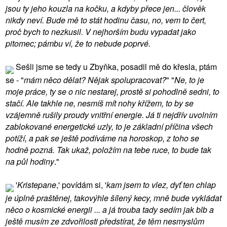
jsou ty jeho kouzla na kočku, a kdyby přece jen... člověk
nikdy neví. Bude mě to stát hodinu času, no, vem to čert,
proč bych to nezkusil. V nejhorším budu vypadat jako
pitomec; pámbu ví, že to nebude poprvé.
Sešli jsme se tedy u Zbyňka, posadil mě do křesla, ptám
se - "
mám něco dělat? Nějak spolupracovat?
" "
Ne, to je
moje práce, ty se o nic nestarej, prostě si pohodlně sedni, to
stačí. Ale takhle ne, nesmíš mít nohy křížem, to by se
vzájemně rušily proudy vnitřní energie. Já ti nejdřív uvolním
zablokované energetické uzly, to je základní příčina všech
potíží, a pak se ještě podíváme na horoskop, z toho se
hodně pozná. Tak ukaž, položím na tebe ruce, to bude tak
na půl hodiny
."
'
Kristepane
,' povídám si, '
kam jsem to vlez, dyť ten chlap
je úplně praštěnej, takovýhle šílený kecy, mně bude vykládat
něco o kosmické energii ... a já trouba tady sedím jak blb a
ještě musím ze zdvořilosti předstírat, že těm nesmyslům