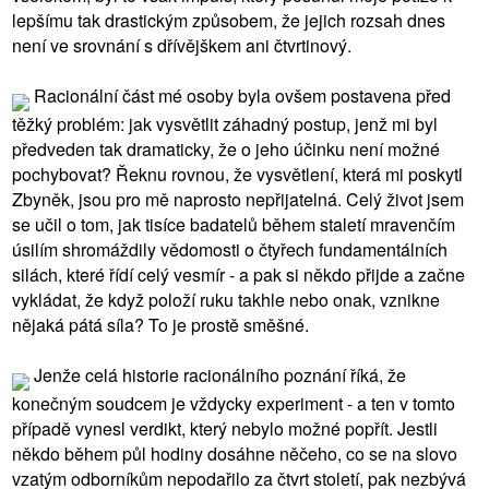
lepšímu tak drastickým způsobem, že jejich rozsah dnes
není ve srovnání s dřívějškem ani čtvrtinový.
Racionální část mé osoby byla ovšem postavena před
těžký problém: jak vysvětlit záhadný postup, jenž mi byl
předveden tak dramaticky, že o jeho účinku není možné
pochybovat? Řeknu rovnou, že vysvětlení, která mi poskytl
Zbyněk, jsou pro mě naprosto nepřijatelná. Celý život jsem
se učil o tom, jak tisíce badatelů během staletí mravenčím
úsilím shromáždily vědomosti o čtyřech fundamentálních
silách, které řídí celý vesmír - a pak si někdo přijde a začne
vykládat, že když položí ruku takhle nebo onak, vznikne
nějaká pátá síla? To je prostě směšné.
Jenže celá historie racionálního poznání říká, že
konečným soudcem je vždycky experiment - a ten v tomto
případě vynesl verdikt, který nebylo možné popřít. Jestli
někdo během půl hodiny dosáhne něčeho, co se na slovo
vzatým odborníkům nepodařilo za čtvrt století, pak nezbývá