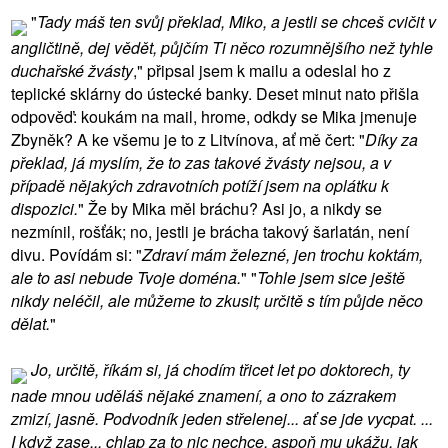
"
Tady máš ten svůj překlad, Miko, a jestli se chceš cvičit v
angličtině, dej vědět, půjčím Ti něco rozumnějšího než tyhle
duchařské žvásty
," připsal jsem k mailu a odeslal ho z
teplické sklárny do ústecké banky. Deset minut nato přišla
odpověď: koukám na mail, hrome, odkdy se Mika jmenuje
Zbyněk? A ke všemu je to z Litvínova, ať mě čert: "
Díky za
překlad, já myslím, že to zas takové žvásty nejsou, a v
případě nějakých zdravotních potíží jsem na oplátku k
dispozici.
" Že by Mika měl bráchu? Asi jo, a nikdy se
nezmínil, rošťák; no, jestli je brácha takový šarlatán, není
divu. Povídám si: "
Zdraví mám železné, jen trochu koktám,
ale to asi nebude Tvoje doména.
" "
Tohle jsem sice ještě
nikdy neléčil, ale můžeme to zkusit; určitě s tím půjde něco
dělat.
"
Jo, určitě, říkám si, já chodím třicet let po doktorech, ty
nade mnou uděláš nějaké znamení, a ono to zázrakem
zmizí, jasně. Podvodník jeden střelenej... ať se jde vycpat. ...
I když zase... chlap za to nic nechce, aspoň mu ukážu, jak