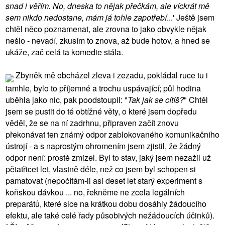
snad i věřím. No, dneska to nějak přečkám, ale víckrát mě
sem nikdo nedostane, mám já tohle zapotřebí
...' Ještě jsem
chtěl něco poznamenat, ale zrovna to jako obvykle nějak
nešlo - nevadí, zkusím to znova, až bude hotov, a hned se
ukáže, zač celá ta komedie stála.
Zbyněk mě obcházel zleva i zezadu, pokládal ruce tu i
tamhle, bylo to příjemné a trochu uspávající; půl hodina
uběhla jako nic, pak poodstoupil: "
Tak jak se cítíš?
" Chtěl
jsem se pustit do té obtížné věty, o které jsem dopředu
věděl, že se na ní zadrhnu, připraven začít znovu
překonávat ten známý odpor zablokovaného komunikačního
ústrojí - a s naprostým ohromením jsem zjistil, že žádný
odpor není: prostě zmizel. Byl to stav, jaký jsem nezažil už
pětatřicet let, vlastně déle, než co jsem byl schopen si
pamatovat (nepočítám-li asi deset let starý experiment s
koňskou dávkou ... no, řekněme ne zcela legálních
preparátů, které sice na krátkou dobu dosáhly žádoucího
efektu, ale také celé řady působivých nežádoucích účinků).