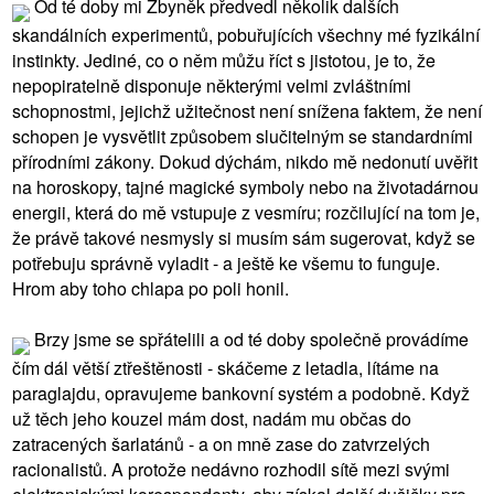
Od té doby mi Zbyněk předvedl několik dalších
skandálních experimentů, pobuřujících všechny mé fyzikální
instinkty. Jediné, co o něm můžu říct s jistotou, je to, že
nepopiratelně disponuje některými velmi zvláštními
schopnostmi, jejichž užitečnost není snížena faktem, že není
schopen je vysvětlit způsobem slučitelným se standardními
přírodními zákony. Dokud dýchám, nikdo mě nedonutí uvěřit
na horoskopy, tajné magické symboly nebo na životadárnou
energii, která do mě vstupuje z vesmíru; rozčilující na tom je,
že právě takové nesmysly si musím sám sugerovat, když se
potřebuju správně vyladit - a ještě ke všemu to funguje.
Hrom aby toho chlapa po poli honil.
Brzy jsme se spřátelili a od té doby společně provádíme
čím dál větší ztřeštěnosti - skáčeme z letadla, lítáme na
paraglajdu, opravujeme bankovní systém a podobně. Když
už těch jeho kouzel mám dost, nadám mu občas do
zatracených šarlatánů - a on mně zase do zatvrzelých
racionalistů. A protože nedávno rozhodil sítě mezi svými