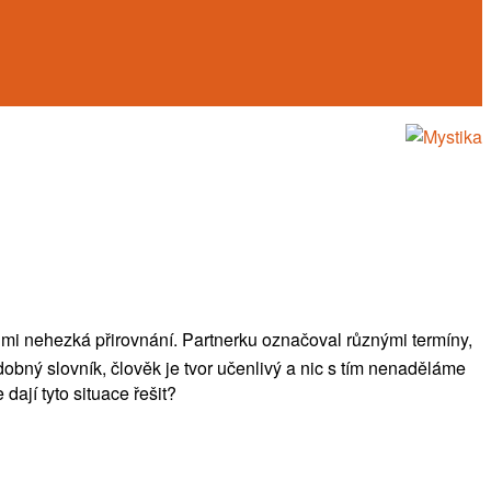
velmi nehezká přirovnání. Partnerku označoval různými termíny,
obný slovník, člověk je tvor učenlivý a nic s tím nenaděláme
dají tyto situace řešit?