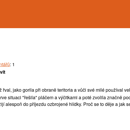
ntářů
: 1
vit
val, jako gorila při obraně teritoria a vůči své milé používal 
e situaci "řešila" pláčem a výčitkami a poté zvolila značně pod
jí alespoň do příjezdu ozbrojené hlídky. Proč se to děje a jak se 