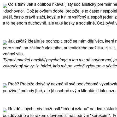
Co s tím? Jak s oblibou říkával jistý socialistický premiér 
"duchovno". Což je ovšem dobře, protože je to často nejspoleh
utěší, často právě stačí, když je k nim vstřícný alespoň jeden
a to nejenom duchovně, ale také lidsky a sociálně. Což bývá v
Jak začít? Ideální je pochopit, proč se nám dějí věci, kte
porozumět na základě vlastního, autentického prožitku, zjistit
známý vtip.
Týraný manžel navštíví psychologa a ten mu dá soubor rad, 
zakončený slovy: "a hádej, kdo mě po večeři vykoupe a učeše
Proč? Protože dotyčný nezměnil své podvědomé vyzařování a
používají metody jiné, ale já osobně svým klientům i tak nazna
Rozdělil bych tedy možnosti "léčení vztahu" na dva základn
bezdůvodně a je rázem otevřenější následným "korekcím". Ty m