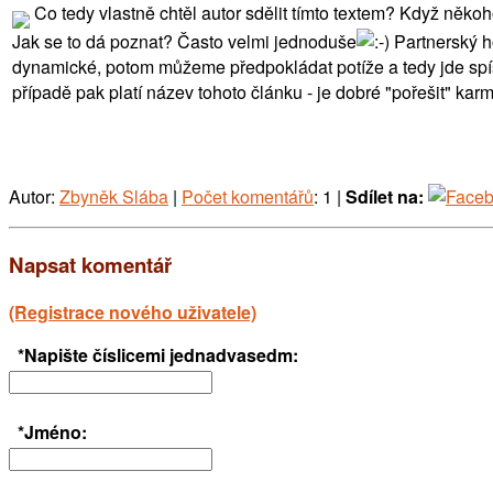
Co tedy vlastně chtěl autor sdělit tímto textem? Když někoh
Jak se to dá poznat? Často velmi jednoduše
Partnerský ho
dynamické, potom můžeme předpokládat potíže a tedy jde spí
případě pak platí název tohoto článku - je dobré "pořešit" karm
Autor:
Zbyněk Slába
|
Počet komentářů
: 1 |
Sdílet na:
Napsat komentář
(Registrace nového uživatele)
*Napište číslicemi jednadvasedm:
*Jméno: