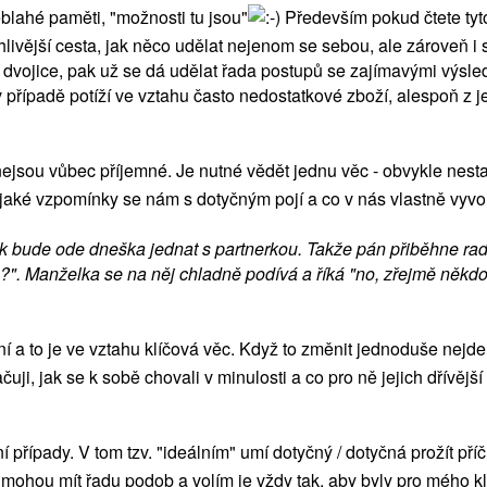
neblahé paměti, "možnosti tu jsou"
Především pokud čtete tyto
livější cesta, jak něco udělat nejenom se sebou, ale zároveň i
 z dvojice, pak už se dá udělat řada postupů se zajímavými výsl
 případě potíží ve vztahu často nedostatkové zboží, alespoň z j
ré nejsou vůbec příjemné. Je nutné vědět jednu věc - obvykle n
, jaké vzpomínky se nám s dotyčným pojí a co v nás vlastně vyvolá
jak bude ode dneška jednat s partnerkou. Takže pán přiběhne 
?". Manželka se na něj chladně podívá a říká "no, zřejmě někdo
 to je ve vztahu klíčová věc. Když to změnit jednoduše nejde,
čuji, jak se k sobě chovali v minulosti a co pro ně jejich dřívěj
í případy. V tom tzv. "ideálním" umí dotyčný / dotyčná prožít p
ohou mít řadu podob a volím je vždy tak, aby byly pro mého kli