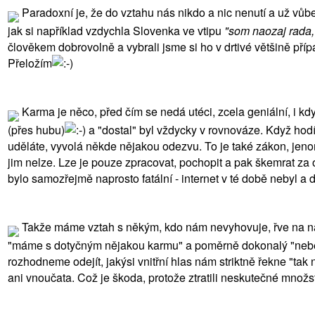
Paradoxní je, že do vztahu nás nikdo a nic nenutí a už vůb
jak si například vzdychla Slovenka ve vtipu
"som naozaj rada,
člověkem dobrovolně a vybrali jsme si ho v drtivé většině pří
Přeložím
Karma je něco, před čím se nedá utéci, zcela geniální, i kd
(přes hubu)
a "dostal" byl vždycky v rovnováze. Když hodíte
uděláte, vyvolá někde nějakou odezvu. To je také zákon, jen
jim nelze. Lze je pouze zpracovat, pochopit a pak škemrat za 
bylo samozřejmě naprosto fatální - internet v té době nebyl a 
Takže máme vztah s někým, kdo nám nevyhovuje, řve na nás, 
"máme s dotyčným nějakou karmu" a poměrně dokonalý "nebesk
rozhodneme odejít, jakýsi vnitřní hlas nám striktně řekne "tak n
ani vnoučata. Což je škoda, protože ztratili neskutečné množs