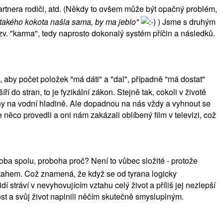
artnera rodiči, atd. (Někdy to ovšem může být opačný problém,
i takého kokota našla sama, by ma jeblo"
) Jsme s druhým
tzv. "karma", tedy naprosto dokonalý systém příčin a následků.
 aby počet položek "má dáti" a "dal", případně "má dostat"
 do stran, to je fyzikální zákon. Stejně tak, cokoli v životě
ny na vodní hladině. Ale dopadnou na nás vždy a vyhnout se
něco provedli a oni nám zakázali oblíbený film v televizi, což
oba spolu, proboha proč? Není to vůbec složité - protože
tahem. Což znamená, že když se od tyrana logicky
dí stráví v nevyhovujícím vztahu celý život a příliš jej nezlepší
ost a svůj život naplnili něčím skutečně smysluplným.