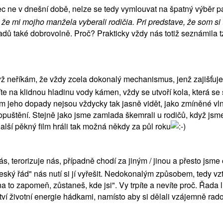
ec ne v dnešní době, nelze se tedy vymlouvat na špatný výběr p
 že mi mojho manžela vyberali rodičia. Pri predstave, že som s
padů také dobrovolně. Proč? Prakticky vždy nás totiž seznámila 
yž neříkám, že vždy zcela dokonalý mechanismus, jenž zajišťuje,
 na klidnou hladinu vody kámen, vždy se utvoří kola, která se šíří
om jeho dopady nejsou vždycky tak jasně vidět, jako zmíněné vl
opuštění. Stejně jako jsme zamlada škemrali u rodičů, když jsme 
další pěkný film hráli tak možná někdy za půl roku
terorizuje nás, případně chodí za jiným / jinou a přesto jsme 
ý řád" nás nutí si jí vyřešit. Nedokonalým způsobem, tedy vz
a to zapomeň, zůstaneš, kde jsi". Vy trpíte a nevíte proč. Řada li
tví životní energie hádkami, namísto aby si dělali vzájemně rad