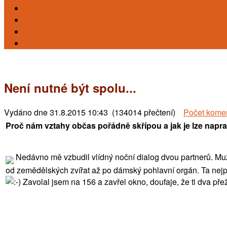
Karty
Reiki
Léčení
Kursy
Není nutné být spolu...
Vydáno dne
31.8.2015 10:43 (134014 přečtení)
Počet kome
Proč nám vztahy občas pořádně skřípou a jak je lze napra
Nedávno mě vzbudil vlídný noční dialog dvou partnerů. Muž ř
od zemědělských zvířat až po dámský pohlavní orgán. Ta nejprv
Zavolal jsem na 156 a zavřel okno, doufaje, že ti dva přeži