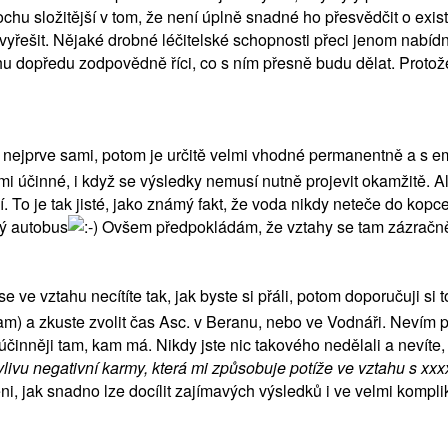
trochu složitější v tom, že není úplně snadné ho přesvědčit o exis
 vyřešit. Nějaké drobné léčitelské schopnosti přeci jenom nabí
dopředu zodpovědně říci, co s ním přesně budu dělat. Protože j
šit nejprve sami, potom je určitě velmi vhodné permanentně a s 
lmi účinné, i když se výsledky nemusí nutně projevit okamžitě. A
To je tak jisté, jako známý fakt, že voda nikdy neteče do kopc
ný autobus
Ovšem předpokládám, že vztahy se tam zázračně
ve vztahu necítíte tak, jak byste si přáli, potom doporučuji si t
am) a zkuste zvolit čas Asc. v Beranu, nebo ve Vodnáři. Nevím 
nněji tam, kam má. Nikdy jste nic takového nedělali a nevíte, j
livu negativní karmy, která mi způsobuje potíže ve vztahu s xxx
, jak snadno lze docílit zajímavých výsledků i ve velmi kompli