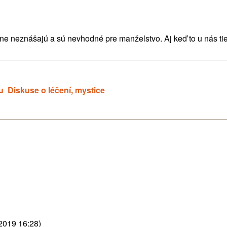
neznášajú a sú nevhodné pre manželstvo. Aj keď to u nás tiež n
u
Diskuse o léčení, mystice
2019 16:28)