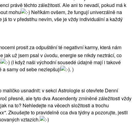
tenci právě těchto záležitostí. Ale ani to nevadí, pokud má k
dnout mohu
Neříkám ovšem, že fungují univerzálně na
á to v předstihu nevím, vše je vždy individuální a každý
emocemi prosit za odpuštění té negativní karmy, která nám
le jak už jsem psal v úvodu, energie se nikdy neztrácí, co
e
(I když naši východní sousedé údajně mají i takové
 a samy od sebe nezlepšují
. )
o maličko usnadnit: v sekci Astrologie si otevřete Denní
proč přesně, ale tyto dva Ascendenty zmíněné záležitosti vždy
ak na to? Nehledejte na věcech složitosti a trochu
xx"
. Zkoušejte to pravidelně cca dva týdny a pozorujte, jestli
kovaných vztazích.