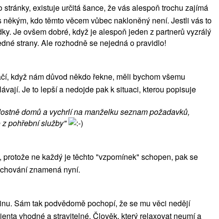
 stránky, existuje určitá šance, že vás alespoň trochu zajímá
 s někým, kdo těmto věcem vůbec nakloněný není. Jestli vás to
edky. Je ovšem dobré, když je alespoň jeden z partnerů vyzrálý
edné strany. Ale rozhodně se nejedná o pravidlo!
estačí, když nám důvod někdo řekne, měli bychom všemu
vají. Je to lepší a nedojde pak k situaci, kterou popisuje
radostně domů a vychrlí na manželku seznam požadavků,
 z pohřební služby"
 protože ne každý je těchto "vzpomínek" schopen, pak se
ší chování znamená nyní.
říčinu. Sám tak podvědomě pochopí, že se mu věci nedějí
enta vhodné a stravitelné. Člověk, který relaxovat neumí a