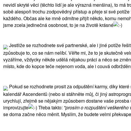
nevidí skryté věci (těchto lidí je ale výrazná menšina), to má 
sobě alespoň trochu zodpovědný přístup a přeje si své potíže
každého. Občas ale ke mně odmítne přijít někdo, komu nemohu 
jsme zcela jedinečná osobnost, to je na životě krásné
Jestliže se rozhodnete své partnerské, ale i jiné potíže ře
způsobuje to, co se nám nelíbí. Věřte mi, že to je skutečně ve
vyzáříme, vždycky někde udělá nějakou práci a něco se změní. 
místo, kde do kopce teče nejenom voda, ale i couvá odbrždě
Pokud se rozhodnete prosit za odpuštění karmy, díky které se 
kalendář Ascendentů (nebo si stáhněte můj, či jiný astroprogr
urychlují, zřejmě se nějakým způsobem dostane vaše prosba úči
improvizujte
Třeba takto:
"prosím o rozpuštění veškerého v
se doma začne něco měnit. Myslím, že budete velmi překvapeni