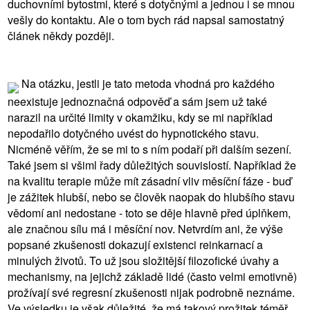
duchovními bytostmi, které s dotyčnými a jednou i se mnou
vešly do kontaktu. Ale o tom bych rád napsal samostatný
článek někdy později.
Na otázku, jestli je tato metoda vhodná pro každého
neexistuje jednoznačná odpověď a sám jsem už také
narazil na určité limity v okamžiku, kdy se mi například
nepodařilo dotyčného uvést do hypnotického stavu.
Nicméně věřím, že se mi to s ním podaří při dalším sezení.
Také jsem si všiml řady důležitých souvislostí. Například že
na kvalitu terapie může mít zásadní vliv měsíční fáze - buď
je zážitek hlubší, nebo se člověk naopak do hlubšího stavu
vědomí ani nedostane - toto se děje hlavně před úplňkem,
ale značnou sílu má i měsíční nov. Netvrdím ani, že výše
popsané zkušenosti dokazují existenci reinkarnací a
minulých životů. To už jsou složitější filozofické úvahy a
mechanismy, na jejichž základě lidé (často velmi emotivně)
prožívají své regresní zkušenosti nijak podrobně neznáme.
Ve výsledku je však důležité, že má takový prožitek téměř