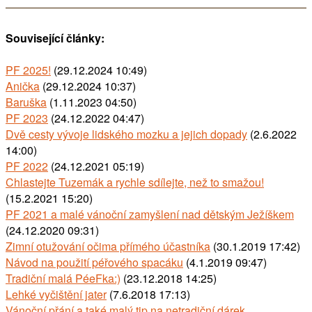
Související články:
PF 2025!
(29.12.2024 10:49)
Anička
(29.12.2024 10:37)
Baruška
(1.11.2023 04:50)
PF 2023
(24.12.2022 04:47)
Dvě cesty vývoje lidského mozku a jejich dopady
(2.6.2022
14:00)
PF 2022
(24.12.2021 05:19)
Chlastejte Tuzemák a rychle sdílejte, než to smažou!
(15.2.2021 15:20)
PF 2021 a malé vánoční zamyšlení nad dětským Ježíškem
(24.12.2020 09:31)
Zimní otužování očima přímého účastníka
(30.1.2019 17:42)
Návod na použití péřového spacáku
(4.1.2019 09:47)
Tradiční malá PéeFka:)
(23.12.2018 14:25)
Lehké vyčištění jater
(7.6.2018 17:13)
Vánoční přání a také malý tip na netradiční dárek