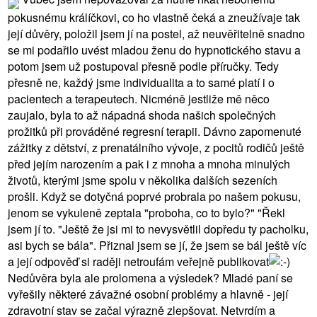
pokusnému králíčkovi, co ho vlastně čeká a zneužívaje tak
její důvěry, položil jsem jí na postel, až neuvěřitelně snadno
se mi podařilo uvést mladou ženu do hypnotického stavu a
potom jsem už postupoval přesně podle příručky. Tedy
přesně ne, každý jsme individualita a to samé platí i o
pacientech a terapeutech. Nicméně jestliže mě něco
zaujalo, byla to až nápadná shoda našich společných
prožitků při prováděné regresní terapii. Dávno zapomenuté
zážitky z dětství, z prenatálního vývoje, z pocitů rodičů ještě
před jejím narozením a pak i z mnoha a mnoha minulých
životů, kterými jsme spolu v několika dalších sezeních
prošli. Když se dotyčná poprvé probrala po našem pokusu,
jenom se vykuleně zeptala "proboha, co to bylo?" "Řekl
jsem jí to. "Ještě že jsi mi to nevysvětlil dopředu ty pacholku,
asi bych se bála". Přiznal jsem se jí, že jsem se bál ještě víc
a její odpověď si raději netroufám veřejně publikovat
Nedůvěra byla ale prolomena a výsledek? Mladé paní se
vyřešily některé závažné osobní problémy a hlavně - její
zdravotní stav se začal výrazně zlepšovat. Netvrdím a