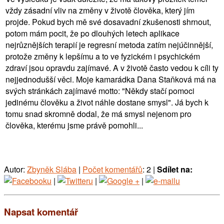
vždy zásadní vliv na změny v životě člověka, který jím
projde. Pokud bych mě své dosavadní zkušenosti shrnout,
potom mám pocit, že po dlouhých letech aplikace
nejrůznějších terapií je regresní metoda zatím nejúčinnější,
protože změny k lepšímu a to ve fyzickém i psychickém
zdraví jsou opravdu zajímavé. A v životě často vedou k cíli ty
nejjednodušší věci. Moje kamarádka Dana Staňková má na
svých stránkách zajímavé motto: "Někdy stačí pomoci
jedinému člověku a život náhle dostane smysl". Já bych k
tomu snad skromně dodal, že má smysl nejenom pro
člověka, kterému jsme právě pomohli...
Autor:
Zbyněk Slába
|
Počet komentářů
: 2 |
Sdílet na:
|
|
|
Napsat komentář