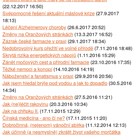
(22.12.2017 16:50)
Svépomocné řešení aktuální máslové krize
(27.9.2017
18:13)
Léčení Alzheimerovy choroby
(26.6.2017 20:52)
Změny na Oranžových stránkách
(13.3.2017 16:52)
Zázrak české farmacie v praxi
(29.1.2017 18:34)
Nedobrovolný kurs přežití ve volné přírodě
(7.11.2016 18:48)
Skrytá rizika energetických nápojů
(1.11.2016 15:29)
Zánět močových cest a přírodní farmacie
(23.10.2016 17:35)
Těžké nemoci a konopí
(14.10.2016 14:19)
Náboženství a fanatismus v praxi
(29.9.2016 20:56)
Jak jsem hledal brýle pod vodou a jak to dopadlo
(30.5.2016
14:34)
Změny na Oranžových stránkách
(27.5.2016 11:21)
Jak (ne)léčit rakovinu
(20.3.2016 10:34)
Jak na chřipku II.
(17.11.2015 12:29)
Čínská medicína - ano či ne?
(17.11.2015 11:20)
Dobročinná, (nejenom) vánoční sbírka
(11.12.2014 12:13)
Jak účinně (a nesmyslně) zkrátit život vašeho morčátka