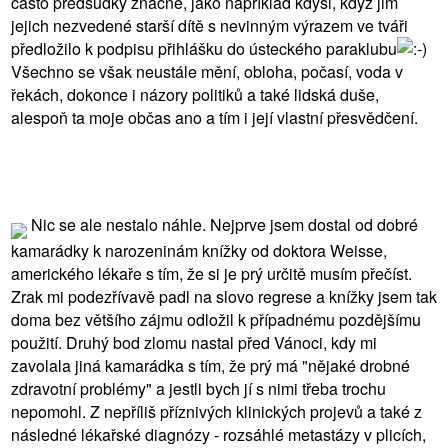
často předsudky značné, jako například kdysi, když jim
jejich nezvedené starší dítě s nevinným výrazem ve tváři
předložilo k podpisu přihlášku do ústeckého paraklubu
Všechno se však neustále mění, obloha, počasí, voda v
řekách, dokonce i názory politiků a také lidská duše,
alespoň ta moje občas ano a tím i její vlastní přesvědčení.
Nic se ale nestalo náhle. Nejprve jsem dostal od dobré
kamarádky k narozeninám knížky od doktora Weisse,
amerického lékaře s tím, že si je prý určitě musím přečíst.
Zrak mi podezřívavě padl na slovo regrese a knížky jsem tak
doma bez většího zájmu odložil k případnému pozdějšímu
použití. Druhý bod zlomu nastal před Vánoci, kdy mi
zavolala jiná kamarádka s tím, že prý má "nějaké drobné
zdravotní problémy" a jestli bych jí s nimi třeba trochu
nepomohl. Z nepříliš příznivých klinických projevů a také z
následné lékařské diagnózy - rozsáhlé metastázy v plicích,