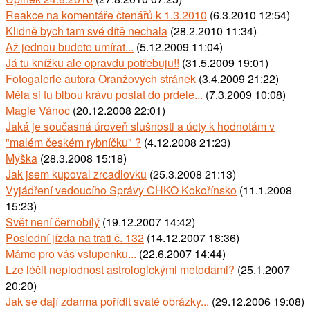
Reakce na komentáře čtenářů k 1.3.2010
(6.3.2010 12:54)
Klidně bych tam své dítě nechala
(28.2.2010 11:34)
Až jednou budete umírat...
(5.12.2009 11:04)
Já tu knížku ale opravdu potřebuju!!
(31.5.2009 19:01)
Fotogalerie autora Oranžových stránek
(3.4.2009 21:22)
Měla si tu blbou krávu poslat do prdele...
(7.3.2009 10:08)
Magie Vánoc
(20.12.2008 22:01)
Jaká je současná úroveň slušnosti a úcty k hodnotám v
"malém českém rybníčku" ?
(4.12.2008 21:23)
Myška
(28.3.2008 15:18)
Jak jsem kupoval zrcadlovku
(25.3.2008 21:13)
Vyjádření vedoucího Správy CHKO Kokořínsko
(11.1.2008
15:23)
Svět není černobílý
(19.12.2007 14:42)
Poslední jízda na trati č. 132
(14.12.2007 18:36)
Máme pro vás vstupenku...
(22.6.2007 14:44)
Lze léčit neplodnost astrologickými metodami?
(25.1.2007
20:20)
Jak se dají zdarma pořídit svaté obrázky...
(29.12.2006 19:08)