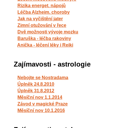
Rizika energet. nápojů
Léčba Alzheim. choroby
Jak na vyčištění jater
Zimní otužování v řece
Dvě možnosti vývoje mozku
Baruška - léčba rakoviny
Anička - léčení léky i Reiki
Zajímavosti - astrologie
Nebojte se Nostradama
Úplněk 24.8.2010
Úplněk 31.8.2012
Měsíční nov 1.1.2014
Závod v magické Praze
Měsíční nov 10.1.2016