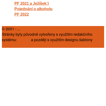
PF 2021 a Ježíšek:)
Pojednání o alkoholu
PF 2022
© 2001 - ...
Zbyněk Slába
Stránky byly původně vytvořeny s využitím redakčního
systému:
PhpRS
a později s využitím designu šablony
Word
Press