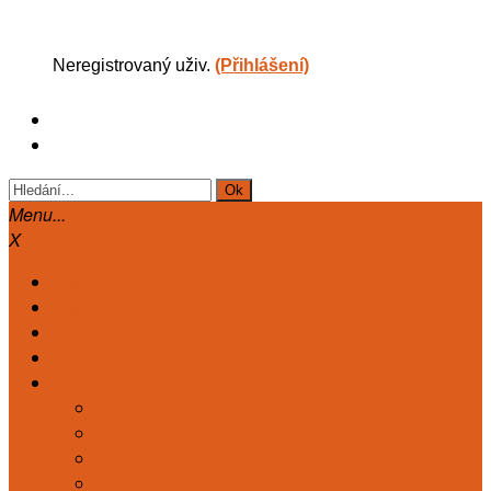
Neregistrovaný uživ.
(Přihlášení)
Menu...
X
Hlavní
Články
Diskuse
Astrologie
Kart. deník
TAROT. DENÍK KLASICKÝ
MARIÁŠ. DENÍK KLASICKÝ
TAROT DENÍK ZDRAVÍ
TAROT DENÍK ČAKRY