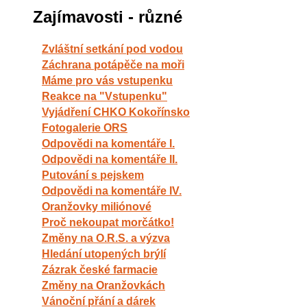
Zajímavosti - různé
Zvláštní setkání pod vodou
Záchrana potápěče na moři
Máme pro vás vstupenku
Reakce na "Vstupenku"
Vyjádření CHKO Kokořínsko
Fotogalerie ORS
Odpovědi na komentáře I.
Odpovědi na komentáře II.
Putování s pejskem
Odpovědi na komentáře IV.
Oranžovky miliónové
Proč nekoupat morčátko!
Změny na O.R.S. a výzva
Hledání utopených brýlí
Zázrak české farmacie
Změny na Oranžovkách
Vánoční přání a dárek