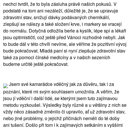
nechci tvrdit, že to byla zásluha právě našich pokusů. V
podstatě na tom ani nezáleží, důležité je, že se upravuje
zdravotní stav, snižují dávky podávaných chemikálií,
zlepšují se nálezy a také složení krve, i markery se vracejí
do normálu. Dotyčná odložila berle a kyslík, lépe spí a lékaři
jsou optimističtí, což ještě před Vánoci rozhodně nebyli. Jak
to bude dál v této chvíli nevíme, ale věříme že pozitivní vývoj
bude pokračovat. Mladá paní si nyní zlepšuje zdravotní stav
také za pomoci čínské medicíny a v našich sezeních
budeme určitě ještě pokračovat.
Jsem své kamarádce vděčný jak za důvěru, tak i za
poznání, které mi svým souhlasem umožnila. A věřím, že
jsou jí vděční i další lidé, se kterými jsem tuto zajímavou
metodu vyzkoušel. Výsledky byly různé a u většiny z nich se
vždy něco zásadně změnilo či upravilo, ať už zdravotní stav,
nebo jiné problémy, o jejichž příčinách neměli do té doby
ani tušení. Došlo při tom i k zajímavých setkáním s vyššími