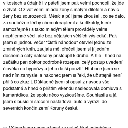
v kostech a údajně i v páteři jsem pak velmi pochopil, že jde
o život. O život velmi mladé ženy s malým dítětem a navíc
ženy bez sourozenců. Měsíc a půl jsme zkoušeli, co se dalo,
za souběžné léčby chemoterapiemi a kortikoidy, které
samozřejmě i s takto mladým tělem prováděly velmi
nepříjemné věci, ale bez nějakých větších výsledků. Pak
jsem si jednou večer "čistě náhodou" otevřel jednu ze
zmíněných knih, zaujala mě, přečetl jsem si jí jedním
dechem a celý natěšený přistoupil k druhé. A hle - hned na
začátku pan doktor podrobně rozepsal celý postup uvedení
člověka do hypnózy a jeho další použití. Hluboce jsem se
nad ním zamyslel a nakonec jsem si řekl, že už stejně není
příliš co zkazit. Důkladně jsem si opsal z návodu vše
podstatné a hned o příštím víkendu následovala domluva s
kamarádkou, že spolu něco vyzkoušíme. Souhlasila a já
jsem s bušícím srdcem nastartoval auto a vyrazil do
severních končin zemí Koruny české.
Vůbec jsem nepovažoval za nutné říkat nebohému