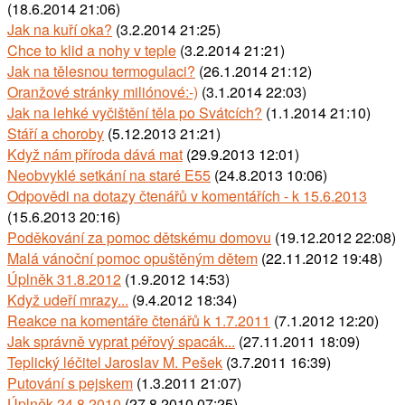
(18.6.2014 21:06)
Jak na kuří oka?
(3.2.2014 21:25)
Chce to klid a nohy v teple
(3.2.2014 21:21)
Jak na tělesnou termogulaci?
(26.1.2014 21:12)
Oranžové stránky miliónové:-)
(3.1.2014 22:03)
Jak na lehké vyčištění těla po Svátcích?
(1.1.2014 21:10)
Stáří a choroby
(5.12.2013 21:21)
Když nám příroda dává mat
(29.9.2013 12:01)
Neobvyklé setkání na staré E55
(24.8.2013 10:06)
Odpovědi na dotazy čtenářů v komentářích - k 15.6.2013
(15.6.2013 20:16)
Poděkování za pomoc dětskému domovu
(19.12.2012 22:08)
Malá vánoční pomoc opuštěným dětem
(22.11.2012 19:48)
Úplněk 31.8.2012
(1.9.2012 14:53)
Když udeří mrazy...
(9.4.2012 18:34)
Reakce na komentáře čtenářů k 1.7.2011
(7.1.2012 12:20)
Jak správně vyprat péřový spacák...
(27.11.2011 18:09)
Teplický léčitel Jaroslav M. Pešek
(3.7.2011 16:39)
Putování s pejskem
(1.3.2011 21:07)
Úplněk 24.8.2010
(27.8.2010 07:25)