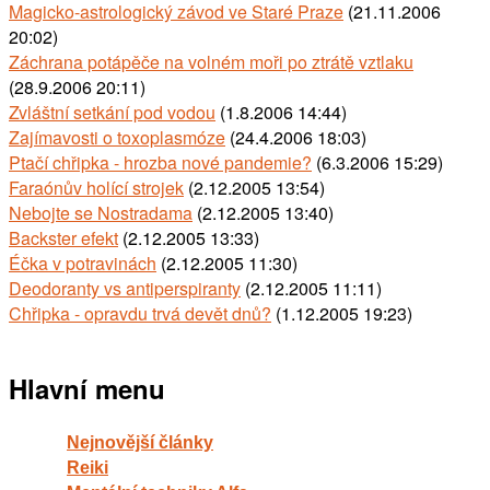
Magicko-astrologický závod ve Staré Praze
(21.11.2006
20:02)
Záchrana potápěče na volném moři po ztrátě vztlaku
(28.9.2006 20:11)
Zvláštní setkání pod vodou
(1.8.2006 14:44)
Zajímavosti o toxoplasmóze
(24.4.2006 18:03)
Ptačí chřipka - hrozba nové pandemie?
(6.3.2006 15:29)
Faraónův holící strojek
(2.12.2005 13:54)
Nebojte se Nostradama
(2.12.2005 13:40)
Backster efekt
(2.12.2005 13:33)
Éčka v potravinách
(2.12.2005 11:30)
Deodoranty vs antiperspiranty
(2.12.2005 11:11)
Chřipka - opravdu trvá devět dnů?
(1.12.2005 19:23)
Hlavní menu
Nejnovější články
Reiki