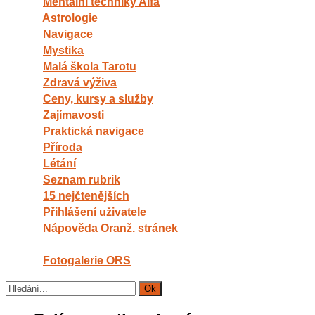
Mentální techniky Alfa
Astrologie
Navigace
Mystika
Malá škola Tarotu
Zdravá výživa
Ceny, kursy a služby
Zajímavosti
Praktická navigace
Příroda
Létání
Seznam rubrik
15 nejčtenějších
Přihlášení uživatele
Nápověda Oranž. stránek
Fotogalerie ORS