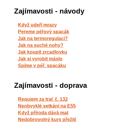
Zajímavosti - návody
Když udeří mrazy
Pereme péřový spacák
Jak na termoregulaci?
Jak na suché nohy?
Jak koupit zrcadlovku
Jak si vyrobit máslo
Spíme v péř. spacáku
Zajímavosti - doprava
Requiem za trať č. 132
Neobvyklé setkání na E55
Když příroda dává mat
Nedobrovolný kurs přežití