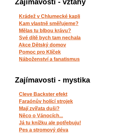
Zajímavosti - vztahy
Krádež v Chlumecké kapli
Kam vlastně směřujeme?
Mělas tu blbou krávu?
Své dítě bych tam nechala
Akce Dětský domov
Pomoc pro Klíček
Náboženství a fanatismus
Zajímavosti - mystika
Cleve Backster efekt
Faraónův holící strojek
Mají zvířata duši?
Něco o Vánocích...
Já tu knížku ale potřebuju!
Pes a stromový déva