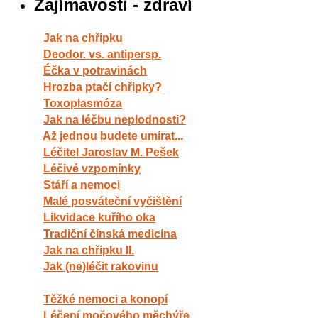
Zajímavosti - zdraví
Jak na chřipku
Deodor. vs. antipersp.
Éčka v potravinách
Hrozba ptačí chřipky?
Toxoplasmóza
Jak na léčbu neplodnosti?
Až jednou budete umírat...
Léčitel Jaroslav M. Pešek
Léčivé vzpomínky
Stáří a nemoci
Malé posváteční vyčištění
Likvidace kuřího oka
Tradiční čínská medicína
Jak na chřipku II.
Jak (ne)léčit rakovinu
Těžké nemoci a konopí
Léčení močového měchýře