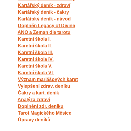
Kartářský deník - zdraví
Kartářský deník - čakry
Kartářský deník - návod
Doplněn Legacy of Divine
ANO a Zeman dle tarotu
Karetní škola I.
Karetní škola II.
Karetní škola III.
Karetní škola IV.
Karetní škola V.
Karetní škola VI.
Význam mariášových karet
Vylepšení zdrav. deníku
Čakry a kart. deník
Analýza zdraví
Doplnění zdr. deníku
Tarot Magického Měsíce
Úpravy deníků