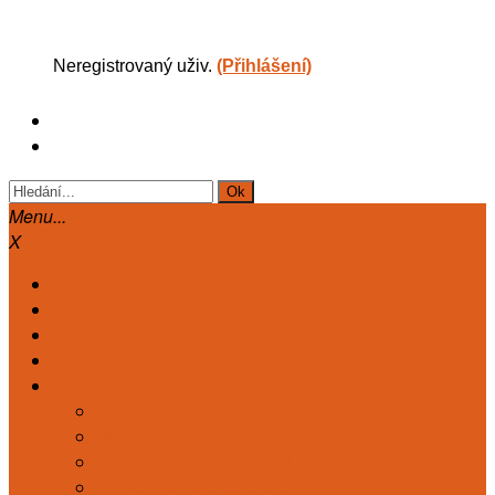
Neregistrovaný uživ.
(Přihlášení)
Menu...
X
Hlavní
Články
Diskuse
Astrologie
Kart. deník
TAROT. DENÍK KLASICKÝ
MARIÁŠ. DENÍK KLASICKÝ
TAROT DENÍK ZDRAVÍ
TAROT DENÍK ČAKRY