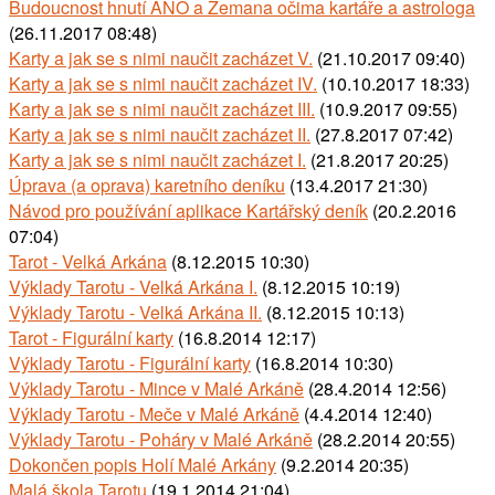
Budoucnost hnutí ANO a Zemana očima kartáře a astrologa
(26.11.2017 08:48)
Karty a jak se s nimi naučit zacházet V.
(21.10.2017 09:40)
Karty a jak se s nimi naučit zacházet IV.
(10.10.2017 18:33)
Karty a jak se s nimi naučit zacházet III.
(10.9.2017 09:55)
Karty a jak se s nimi naučit zacházet II.
(27.8.2017 07:42)
Karty a jak se s nimi naučit zacházet I.
(21.8.2017 20:25)
Úprava (a oprava) karetního deníku
(13.4.2017 21:30)
Návod pro používání aplikace Kartářský deník
(20.2.2016
07:04)
Tarot - Velká Arkána
(8.12.2015 10:30)
Výklady Tarotu - Velká Arkána I.
(8.12.2015 10:19)
Výklady Tarotu - Velká Arkána II.
(8.12.2015 10:13)
Tarot - Figurální karty
(16.8.2014 12:17)
Výklady Tarotu - Figurální karty
(16.8.2014 10:30)
Výklady Tarotu - Mince v Malé Arkáně
(28.4.2014 12:56)
Výklady Tarotu - Meče v Malé Arkáně
(4.4.2014 12:40)
Výklady Tarotu - Poháry v Malé Arkáně
(28.2.2014 20:55)
Dokončen popis Holí Malé Arkány
(9.2.2014 20:35)
Malá škola Tarotu
(19.1.2014 21:04)