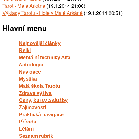
Tarot - Malá Arkána
(19.1.2014 21:00)
Výklady Tarotu - Hole v Malé Arkáně
(19.1.2014 20:51)
Hlavní menu
Nejnovější články
Reiki
Mentální techniky Alfa
Astrologie
Navigace
Mystika
Malá škola Tarotu
Zdravá výživa
Ceny, kursy a služby
Zajímavosti
Praktická navigace
Příroda
Létání
Seznam rubrik