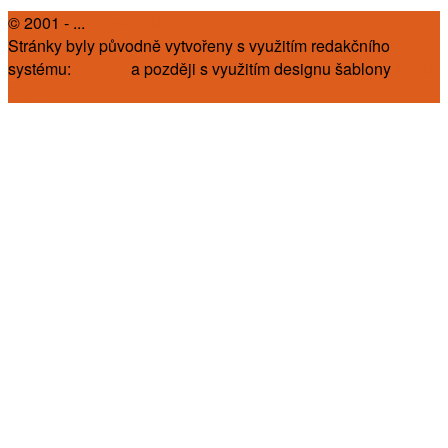
© 2001 - ...
Zbyněk Slába
Stránky byly původně vytvořeny s využitím redakčního
systému:
PhpRS
a později s využitím designu šablony
Word
Press