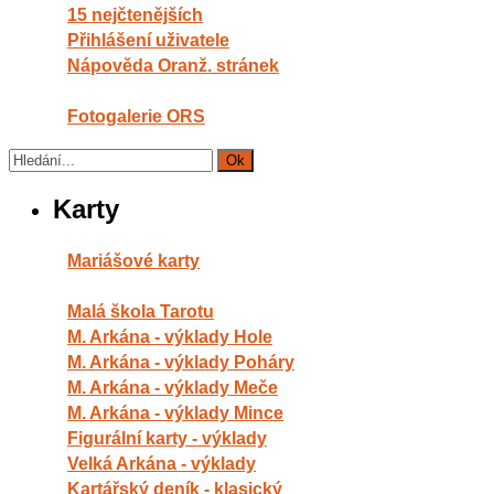
15 nejčtenějších
Přihlášení uživatele
Nápověda Oranž. stránek
Fotogalerie ORS
Karty
Mariášové karty
Malá škola Tarotu
M. Arkána - výklady Hole
M. Arkána - výklady Poháry
M. Arkána - výklady Meče
M. Arkána - výklady Mince
Figurální karty - výklady
Velká Arkána - výklady
Kartářský deník - klasický