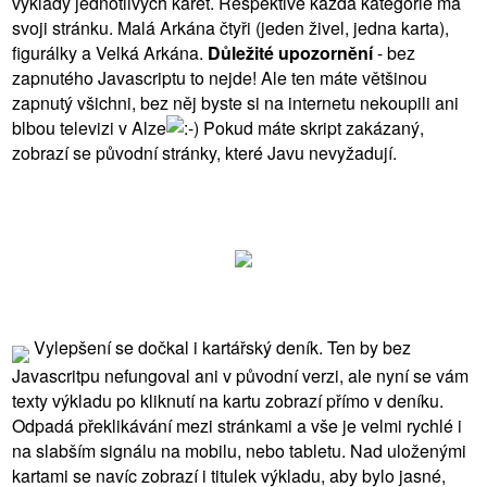
výklady jednotlivých karet. Respektive každá kategorie má
svoji stránku. Malá Arkána čtyři (jeden živel, jedna karta),
figurálky a Velká Arkána.
Důležité upozornění
- bez
zapnutého Javascriptu to nejde! Ale ten máte většinou
zapnutý všichni, bez něj byste si na internetu nekoupili ani
blbou televizi v Alze
Pokud máte skript zakázaný,
zobrazí se původní stránky, které Javu nevyžadují.
Vylepšení se dočkal i kartářský deník. Ten by bez
Javascritpu nefungoval ani v původní verzi, ale nyní se vám
texty výkladu po kliknutí na kartu zobrazí přímo v deníku.
Odpadá překlikávání mezi stránkami a vše je velmi rychlé i
na slabším signálu na mobilu, nebo tabletu. Nad uloženými
kartami se navíc zobrazí i titulek výkladu, aby bylo jasné,