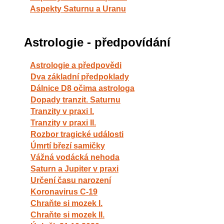
Aspekty Saturnu a Uranu
Astrologie - předpovídání
Astrologie a předpovědi
Dva základní předpoklady
Dálnice D8 očima astrologa
Dopady tranzit. Saturnu
Tranzity v praxi I.
Tranzity v praxi II.
Rozbor tragické události
Úmrtí březí samičky
Vážná vodácká nehoda
Saturn a Jupiter v praxi
Určení času narození
Koronavirus C-19
Chraňte si mozek I.
Chraňte si mozek II.