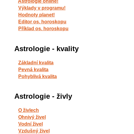
Astrologie online!
Výklady v programu!
Hodnoty planet!
Editor os. horoskopu
Příklad os. horoskopu
Astrologie - kvality
Základní kvalita
Pevná kvalita
Pohyblivá kvalita
Astrologie - živly
O živlech
Ohnivý živel
Vodní živel
Vzdušný živel