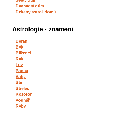
Šestý dům
Dvanáctý dům
Dekany astrol. domů
Astrologie - znamení
Beran
Býk
Blíženci
Rak
Lev
Panna
Váhy
Štír
Střelec
Kozoroh
Vodnář
Ryby