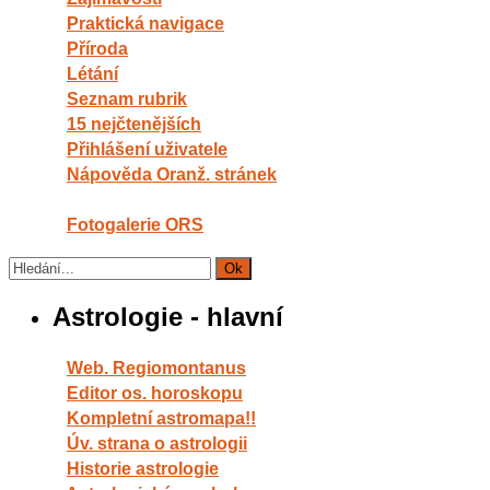
Praktická navigace
Příroda
Létání
Seznam rubrik
15 nejčtenějších
Přihlášení uživatele
Nápověda Oranž. stránek
Fotogalerie ORS
Astrologie - hlavní
Web. Regiomontanus
Editor os. horoskopu
Kompletní astromapa!!
Úv. strana o astrologii
Historie astrologie