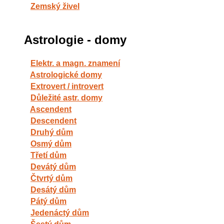
Zemský živel
Astrologie - domy
Elektr. a magn. znamení
Astrologické domy
Extrovert / introvert
Důležité astr. domy
Ascendent
Descendent
Druhý dům
Osmý dům
Třetí dům
Devátý dům
Čtvrtý dům
Desátý dům
Pátý dům
Jedenáctý dům