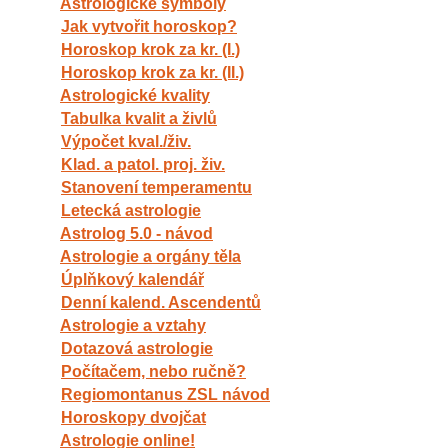
Astrologické symboly
Jak vytvořit horoskop?
Horoskop krok za kr. (I.)
Horoskop krok za kr. (II.)
Astrologické kvality
Tabulka kvalit a živlů
Výpočet kval./živ.
Klad. a patol. proj. živ.
Stanovení temperamentu
Letecká astrologie
Astrolog 5.0 - návod
Astrologie a orgány těla
Úplňkový kalendář
Denní kalend. Ascendentů
Astrologie a vztahy
Dotazová astrologie
Počítačem, nebo ručně?
Regiomontanus ZSL návod
Horoskopy dvojčat
Astrologie online!