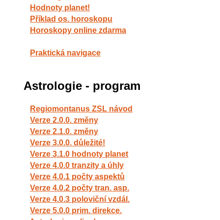
Hodnoty planet!
Příklad os. horoskopu
Horoskopy online zdarma
Praktická navigace
Astrologie - program
Regiomontanus ZSL návod
Verze 2.0.0. změny
Verze 2.1.0. změny
Verze 3.0.0. důležité!
Verze 3.1.0 hodnoty planet
Verze 4.0.0 tranzity a úhly
Verze 4.0.1 počty aspektů
Verze 4.0.2 počty tran. asp.
Verze 4.0.3 poloviční vzdál.
Verze 5.0.0 prim. direkce.