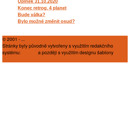
Úplněk 31.10.2020
Konec retrog. 4 planet
Bude válka?
Bylo možné změnit osud?
© 2001 - ...
Zbyněk Slába
Stránky byly původně vytvořeny s využitím redakčního
systému:
PhpRS
a později s využitím designu šablony
Word
Press