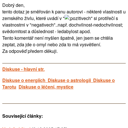
Dobrý den,
tento dotaz je směřován k panu autorovi - některé vlastnosti u
zemského živlu, které uvádí v "
ozitivech" si protiřečí s
vlastnostmi v "negativech"..např. dochvilnost-nedochvilnost;
svědomitost a důslednost - ledabylost apod.
Tento komentář není myšlen špatně, jen jsem se chtěla
zeptat, zda jde o omyl nebo zda to má vysvětlení.
Za odpověď předem děkuji.
Diskuse - hlavní str.
Diskuse o energiích
Diskuse o astrologii
Diskuse o
Tarotu
Diskuse o léčení, mystice
Související články: