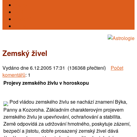
Karty
Reiki
Léčení
Kursy
Zemský živel
Vydáno dne
6.12.2005 17:31 (136368 přečtení)
Počet
komentářů
: 1
Projevy zemského živlu v horoskopu
Pod vládou zemského živlu se nachází znamení Býka,
Panny a Kozoroha. Základním charakterovým projevem
zemského živlu je upevňování, ochraňování a stabilita.
Země odpovídá za udržování hmotného, poskytuje zázemí,
bezpečí a jistotu, dobře prosazený zemský živel dává