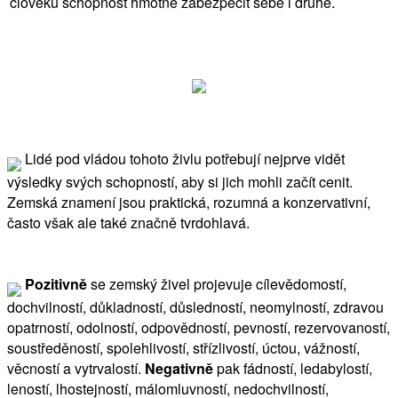
člověku schopnost hmotně zabezpečit sebe i druhé.
Lidé pod vládou tohoto živlu potřebují nejprve vidět
výsledky svých schopností, aby si jich mohli začít cenit.
Zemská znamení jsou praktická, rozumná a konzervativní,
často však ale také značně tvrdohlavá.
Pozitivně
se zemský živel projevuje cílevědomostí,
dochvilností, důkladností, důsledností, neomylností, zdravou
opatrností, odolností, odpovědností, pevností, rezervovaností,
soustředěností, spolehlivostí, střízlivostí, úctou, vážností,
věcností a vytrvalostí.
Negativně
pak fádností, ledabylostí,
leností, lhostejností, málomluvností, nedochvilností,