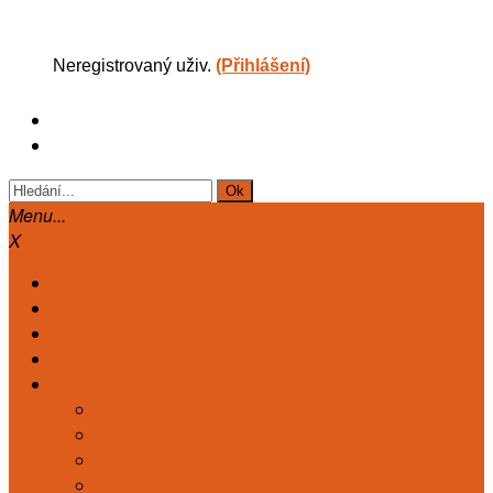
Neregistrovaný uživ.
(Přihlášení)
Menu...
X
Hlavní
Články
Diskuse
Astrologie
Kart. deník
TAROT. DENÍK KLASICKÝ
MARIÁŠ. DENÍK KLASICKÝ
TAROT DENÍK ZDRAVÍ
TAROT DENÍK ČAKRY