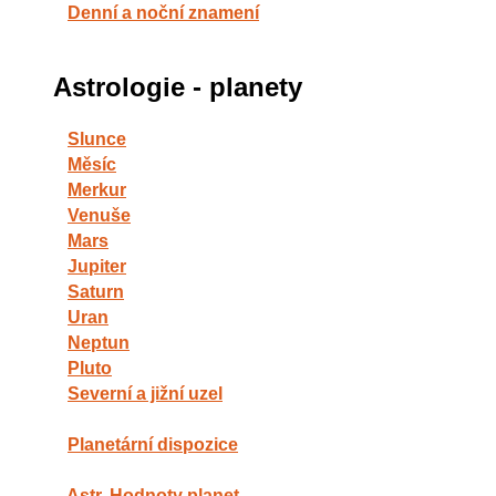
Denní a noční znamení
Astrologie - planety
Slunce
Měsíc
Merkur
Venuše
Mars
Jupiter
Saturn
Uran
Neptun
Pluto
Severní a jižní uzel
Planetární dispozice
Astr. Hodnoty planet