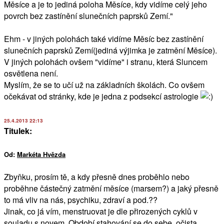
Měsíce a je to jediná poloha Měsíce, kdy vidíme celý jeho
povrch bez zastínění slunečních paprsků Zemí."
Ehm - v jiných polohách také vidíme Měsíc bez zastínění
slunečních paprsků Zemí(jediná výjimka je zatmění Měsíce).
V jiných polohách ovšem "vidíme" i stranu, která Sluncem
osvětlena není.
Myslím, že se to učí už na základních školách. Co ovšem
očekávat od stránky, kde je jedna z podsekcí astrologie
25.4.2013 22:13
Titulek:
Od:
Markéta Hvězda
Zbyňku, prosím tě, a kdy přesně dnes proběhlo nebo
proběhne částečný zatmění měsíce (marsem?) a jaký přesně
to má vliv na nás, psychiku, zdraví a pod.??
Jinak, co já vím, menstruovat je dle přirozených cyklů v
souladu s novem. Období stahování se do sebe, očista,