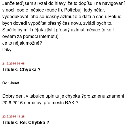
Jenže teď jsem si vzal do hlavy, že to dopíšu i na navigování
v noci, podle měsíce (bude li). Potřebuji tedy nějak
vydedukovat jeho současný azimut dle data a času. Pokud
bych dovedl vypočítat přesný čas novu, zvládl bych to.
Stačilo by mi i nějak zjistit přesný azimut měsíce (nikoli
ovšem za pomoci internetu)
Je to nějak možné?
Díky
21.6.2016 01:08
Titulek: Chybka ?
Od:
Josef
Dobry den, v tabulce uplnku je chybka ?pro zmenu znameni
20.6.2016 nema byt pro mesic RAK ?
22.6.2016 11:28
Titulek: Re: Chybka ?