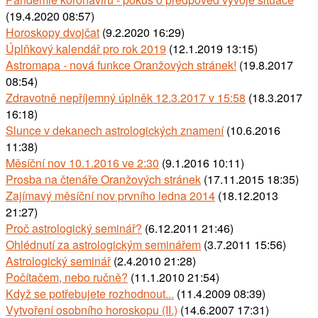
(19.4.2020 08:57)
Horoskopy dvojčat
(9.2.2020 16:29)
Úplňkový kalendář pro rok 2019
(12.1.2019 13:15)
Astromapa - nová funkce Oranžových stránek!
(19.8.2017
08:54)
Zdravotně nepříjemný úplněk 12.3.2017 v 15:58
(18.3.2017
16:18)
Slunce v dekanech astrologických znamení
(10.6.2016
11:38)
Měsíční nov 10.1.2016 ve 2:30
(9.1.2016 10:11)
Prosba na čtenáře Oranžových stránek
(17.11.2015 18:35)
Zajímavý měsíční nov prvního ledna 2014
(18.12.2013
21:27)
Proč astrologický seminář?
(6.12.2011 21:46)
Ohlédnutí za astrologickým seminářem
(3.7.2011 15:56)
Astrologický seminář
(2.4.2010 21:28)
Počítačem, nebo ručně?
(11.1.2010 21:54)
Když se potřebujete rozhodnout...
(11.4.2009 08:39)
Vytvoření osobního horoskopu (II.)
(14.6.2007 17:31)