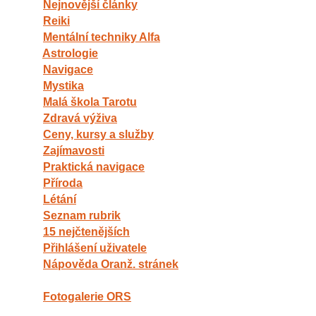
Nejnovější články
Reiki
Mentální techniky Alfa
Astrologie
Navigace
Mystika
Malá škola Tarotu
Zdravá výživa
Ceny, kursy a služby
Zajímavosti
Praktická navigace
Příroda
Létání
Seznam rubrik
15 nejčtenějších
Přihlášení uživatele
Nápověda Oranž. stránek
Fotogalerie ORS