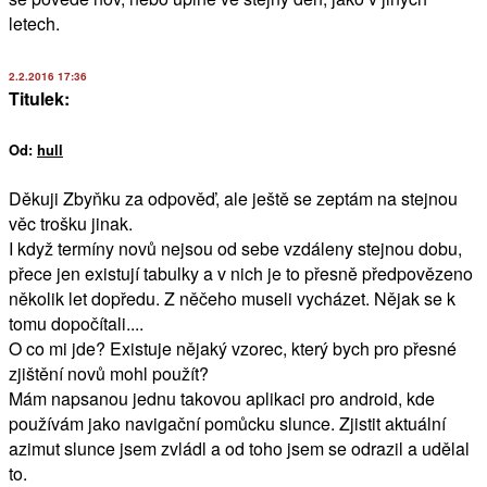
letech.
2.2.2016 17:36
Titulek:
Od:
hull
Děkuji Zbyňku za odpověď, ale ještě se zeptám na stejnou
věc trošku jinak.
I když termíny novů nejsou od sebe vzdáleny stejnou dobu,
přece jen existují tabulky a v nich je to přesně předpovězeno
několik let dopředu. Z něčeho museli vycházet. Nějak se k
tomu dopočítali....
O co mi jde? Existuje nějaký vzorec, který bych pro přesné
zjištění novů mohl použít?
Mám napsanou jednu takovou aplikaci pro android, kde
používám jako navigační pomůcku slunce. Zjistit aktuální
azimut slunce jsem zvládl a od toho jsem se odrazil a udělal
to.