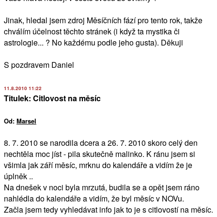
Jinak, hledal jsem zdroj Měsíčních fází pro tento rok, takže
chválím účelnost těchto stránek (i když ta mystika či
astrologie... ? No každému podle jeho gusta). Děkuji
S pozdravem Daniel
11.8.2010 11:22
Titulek: Citlovost na měsíc
Od:
Marsel
8. 7. 2010 se narodila dcera a 26. 7. 2010 skoro celý den
nechtěla moc jíst - pila skutečně malinko. K ránu jsem si
všimla jak září měsíc, mrknu do kalendáře a vidím že je
úplněk ..
Na dnešek v noci byla mrzutá, budila se a opět jsem ráno
nahlédla do kalendáře a vidím, že byl měsíc v NOVu.
Začla jsem tedy vyhledávat info jak to je s citlovostí na měsíc.