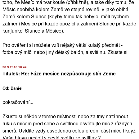
toho, že Měsíc má tvar koule (přibližně), a také díky tomu, že
Měsíc neobíhá kolem Země ve stejné rovině, v jaké obíhá
Země kolem Slunce (kdyby tomu tak nebylo, měli bychom
zatmění Měsíce při každé opozici a zatmění Slunce při každé
kunjunkci Slunce a Měsíce).
Pro ověření si můžete vzít nějaký větší kulatý předmět -
fotbalový míč, nebo jiný dětský balón, a svítilnu. Zkuste si
30.3.2010 10:49
Titulek: Re: Fáze měsíce nezpůsobuje stín Země
Od:
Daniel
pokračování...
Zkuste si někde v temné místnosti nebo za tmy natáhnout
ruku s míčem před sebe a svítilnou osvětlujte míč z různých
směrů. Uvidíte vždy osvětlenou celou přední část míče i když
Vaše hlava nestojí v cestě světlu ze svítilny ?