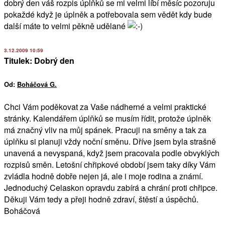
dobrý den váš rozpis úplňků se mi velmi líbí měsíc pozoruju
pokaždé když je úplněk a potřebovala sem vědět kdy bude
další máte to velmi pěkně udělané
3.12.2009 10:59
Titulek: Dobrý den
Od:
Boháčová G.
Chci Vám poděkovat za Vaše nádherné a velmi praktické
stránky. Kalendářem úplňků se musím řídit, protože úplněk
má značný vliv na můj spánek. Pracuji na směny a tak za
úplňku si planuji vždy noční směnu. Dříve jsem byla strašně
unavená a nevyspaná, když jsem pracovala podle obvyklých
rozpisů směn. Letošní chřipkové období jsem taky díky Vám
zvládla hodně dobře nejen já, ale i moje rodina a známí.
Jednoduchý Celaskon opravdu zabírá a chrání proti chřipce.
Děkuji Vám tedy a přeji hodně zdraví, štěstí a úspěchů.
Boháčová