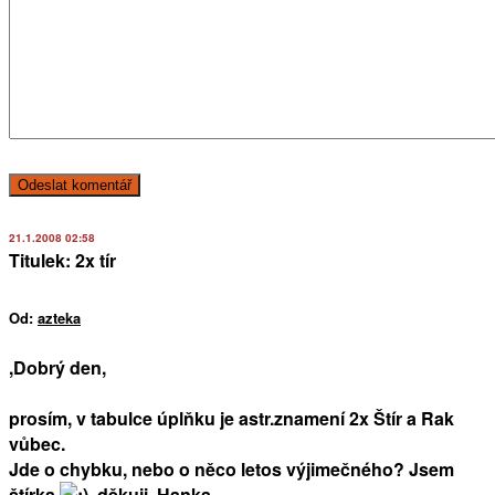
21.1.2008 02:58
Titulek: 2x tír
Od:
azteka
,Dobrý den,
prosím, v tabulce úplňku je astr.znamení 2x Štír a Rak
vůbec.
Jde o chybku, nebo o něco letos výjimečného? Jsem
štírka
, děkuji, Hanka