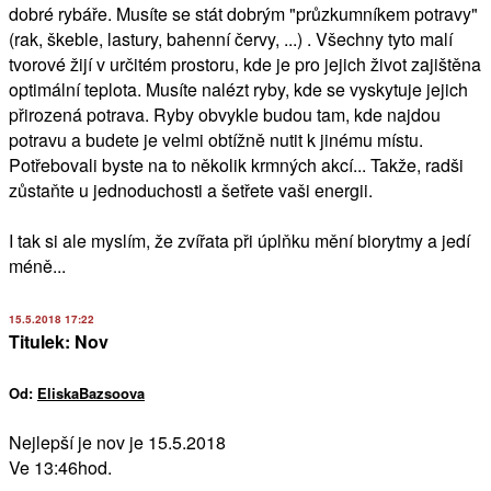
dobré rybáře. Musíte se stát dobrým "průzkumníkem potravy"
(rak, škeble, lastury, bahenní červy, ...) . Všechny tyto malí
tvorové žijí v určitém prostoru, kde je pro jejich život zajištěna
optimální teplota. Musíte nalézt ryby, kde se vyskytuje jejich
přirozená potrava. Ryby obvykle budou tam, kde najdou
potravu a budete je velmi obtížně nutit k jinému místu.
Potřebovali byste na to několik krmných akcí... Takže, radši
zůstaňte u jednoduchosti a šetřete vaši energii.
I tak si ale myslím, že zvířata při úplňku mění biorytmy a jedí
méně...
15.5.2018 17:22
Titulek: Nov
Od:
EliskaBazsoova
Nejlepší je nov je 15.5.2018
Ve 13:46hod.