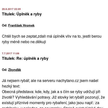
26.6.2017 22:35
Titulek: Úplněk a ryby
Od:
František Hromek
Chtěl bych se zeptat,zdali má úplněk vliv na to, jestli berou
ryby méně nebo ne.děkuji
7.7.2017 11:06
Titulek: Re: úplněk a ryby
Od:
Zbynďák
Já nejsem rybář, ale na serveru nachytano.cz jsem našel
hezký text:
Obecná představa: kde, kdy, jak a s čím se ryby udržují při
životě? Vyhledávání potravy. Již stovky let rybáři pozorují, že
existují příznivé momenty pro rybaření, jako jsou např.: za