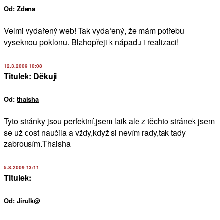
Od:
Zdena
Velmi vydařený web! Tak vydařený, že mám potřebu
vyseknou poklonu. Blahopřeji k nápadu i realizaci!
12.3.2009 10:08
Titulek: Děkuji
Od:
thaisha
Tyto stránky jsou perfektní,jsem laik ale z těchto stránek jsem
se už dost naučila a vždy,když si nevím rady,tak tady
zabrousím.Thaisha
5.8.2009 13:11
Titulek:
Od:
Jirulk@