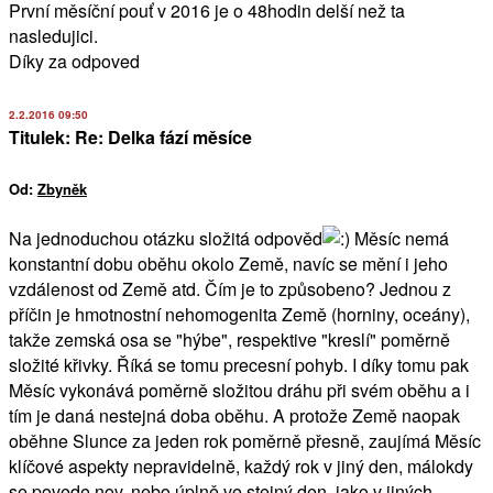
První měsíční pouť v 2016 je o 48hodin delší než ta
nasledujici.
Díky za odpoved
2.2.2016 09:50
Titulek: Re: Delka fází měsíce
Od:
Zbyněk
Na jednoduchou otázku složitá odpověď
Měsíc nemá
konstantní dobu oběhu okolo Země, navíc se mění i jeho
vzdálenost od Země atd. Čím je to způsobeno? Jednou z
příčin je hmotnostní nehomogenita Země (horniny, oceány),
takže zemská osa se "hýbe", respektive "kreslí" poměrně
složité křivky. Říká se tomu precesní pohyb. I díky tomu pak
Měsíc vykonává poměrně složitou dráhu při svém oběhu a i
tím je daná nestejná doba oběhu. A protože Země naopak
oběhne Slunce za jeden rok poměrně přesně, zaujímá Měsíc
klíčové aspekty nepravidelně, každý rok v jiný den, málokdy
se povede nov, nebo úplně ve stejný den, jako v jiných