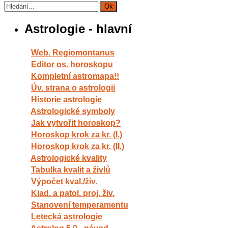
Astrologie - hlavní
Web. Regiomontanus
Editor os. horoskopu
Kompletní astromapa!!
Úv. strana o astrologii
Historie astrologie
Astrologické symboly
Jak vytvořit horoskop?
Horoskop krok za kr. (I.)
Horoskop krok za kr. (II.)
Astrologické kvality
Tabulka kvalit a živlů
Výpočet kval./živ.
Klad. a patol. proj. živ.
Stanovení temperamentu
Letecká astrologie