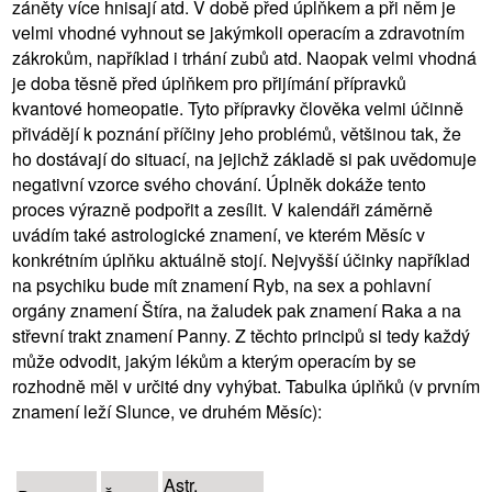
záněty více hnisají atd. V době před úplňkem a při něm je
velmi vhodné vyhnout se jakýmkoli operacím a zdravotním
zákrokům, například i trhání zubů atd. Naopak velmi vhodná
je doba těsně před úplňkem pro přijímání přípravků
kvantové homeopatie. Tyto přípravky člověka velmi účinně
přivádějí k poznání příčiny jeho problémů, většinou tak, že
ho dostávají do situací, na jejichž základě si pak uvědomuje
negativní vzorce svého chování. Úplněk dokáže tento
proces výrazně podpořit a zesílit. V kalendáři záměrně
uvádím také astrologické znamení, ve kterém Měsíc v
konkrétním úplňku aktuálně stojí. Nejvyšší účinky například
na psychiku bude mít znamení Ryb, na sex a pohlavní
orgány znamení Štíra, na žaludek pak znamení Raka a na
střevní trakt znamení Panny. Z těchto principů si tedy každý
může odvodit, jakým lékům a kterým operacím by se
rozhodně měl v určité dny vyhýbat. Tabulka úplňků (v prvním
znamení leží Slunce, ve druhém Měsíc):
Astr.