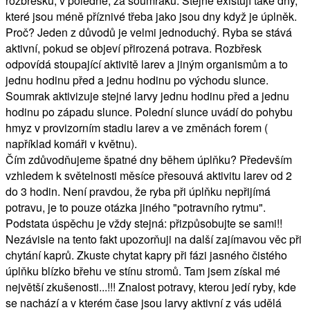
rozbřesku, v poledne, za soumraku. Stejně existují také dny,
které jsou méně příznivé třeba jako jsou dny když je úplněk.
Proč? Jeden z důvodů je velmi jednoduchý. Ryba se stává
aktivní, pokud se objeví přirozená potrava. Rozbřesk
odpovídá stoupající aktivitě larev a jiným organismům a to
jednu hodinu před a jednu hodinu po východu slunce.
Soumrak aktivizuje stejné larvy jednu hodinu před a jednu
hodinu po západu slunce. Polední slunce uvádí do pohybu
hmyz v provizorním stadiu larev a ve změnách forem (
například komáři v květnu).
Čím zdůvodňujeme špatné dny během úplňku? Především
vzhledem k světelnosti měsíce přesouvá aktivitu larev od 2
do 3 hodin. Není pravdou, že ryba při úplňku nepřijímá
potravu, je to pouze otázka jiného "potravního rytmu".
Podstata úspěchu je vždy stejná: přizpůsobujte se sami!!
Nezávisle na tento fakt upozorňuji na další zajímavou věc při
chytání kaprů. Zkuste chytat kapry při fázi jasného čistého
úplňku blízko břehu ve stínu stromů. Tam jsem získal mé
největší zkušenosti...!!! Znalost potravy, kterou jedí ryby, kde
se nachází a v kterém čase jsou larvy aktivní z vás udělá