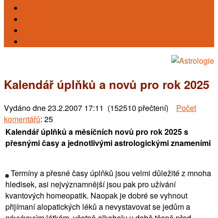
Karty
Reiki
Léčení
Kursy
Kalendář úplňků a novů pro rok 2025
Vydáno dne
23.2.2007 17:11 (152510 přečtení)
Počet
komentářů
: 25
Kalendář úplňků a měsíčních novů pro rok 2025 s
přesnými časy a jednotlivými astrologickými znameními
Termíny a přesné časy úplňků jsou velmi důležité z mnoha
hledisek, asi nejvýznamnější jsou pak pro užívání
kvantových homeopatik. Naopak je dobré se vyhnout
přijímaní alopatických léků a nevystavovat se jedům a
návykovým látkám, včetně alkoholu v době těsně před