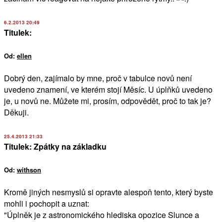
6.2.2013 20:49
Titulek:
Od:
ellen
Dobrý den, zajímalo by mne, proč v tabulce novů není
uvedeno znamení, ve kterém stojí Měsíc. U úplňků uvedeno
je, u novů ne. Můžete mi, prosím, odpovědět, proč to tak je?
Děkuji.
25.4.2013 21:33
Titulek: Zpátky na základku
Od:
withson
Kromě jiných nesmyslů si opravte alespoň tento, který byste
mohli i pochopit a uznat:
"Úplněk je z astronomického hlediska opozice Slunce a