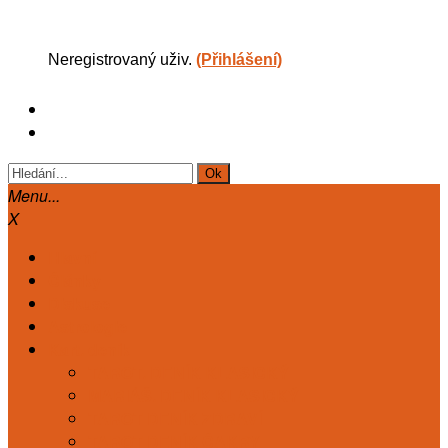
Neregistrovaný uživ.
(Přihlášení)
Menu...
X
Hlavní
Články
Diskuse
Astrologie
Kart. deník
TAROT. DENÍK KLASICKÝ
MARIÁŠ. DENÍK KLASICKÝ
TAROT DENÍK ZDRAVÍ
TAROT DENÍK ČAKRY