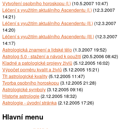
Vytvoření osobního horoskopu (I.)
(10.5.2007 10:47)
Léčení s využitím aktuálního Ascendentu (I.)
(12.3.2007
14:21)
Léčení s využitím aktuálního Ascendentu (II.)
(12.3.2007
14:20)
Léčení s využitím aktuálního Ascendentu (III.)
(12.3.2007
14:17)
Astrologická znamení a lidské tělo
(1.3.2007 19:52)
Astrolog 5.0 - stažení a návod k použití
(20.5.2006 08:42)
Kladné a patologické projevy živlů
(5.12.2005 16:02)
Výpočet poměru kvalit a živlů
(5.12.2005 15:21)
Tři astrologické kvality
(5.12.2005 11:47)
Tvorba osobního horoskopu
(3.12.2005 21:28)
Astrologické symboly
(3.12.2005 09:16)
Historie astrologie
(2.12.2005 18:32)
Astrologie - úvodní stránka
(2.12.2005 17:26)
Hlavní menu