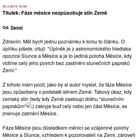
30.3.2010 10:45
Titulek: Fáze měsíce nezpůsobuje stín Země
Od:
Daniel
Zdravím. Měl bych jednu poznámku k tomu to článku. O
úplňku píšete, cituji: "Úplněk je z astronomického hlediska
opozice Slunce a Měsíce a je to jediná poloha Měsíce, kdy
vidíme celý jeho povrch bez zastínění slunečních paprsků
Zemí."
Z tohoto mám pocit, jako by si autor myslel, že fáze Měsíce
jsou způsobeny v podstatě stínem Země. Takový úkaz, kdy
zemský stín (tedy kdy Země zastoupí dráhu "slunečním
paprskům"
zakryje buď celý nebo jen část Měsíce, se
jmenuje zatmění Měsíce.
Fáze Měsíce jsou důsledkem měnící se vzájemné polohy
Měsíce a Slunce, vzhledem k pozorovateli na Zemi, zároveň