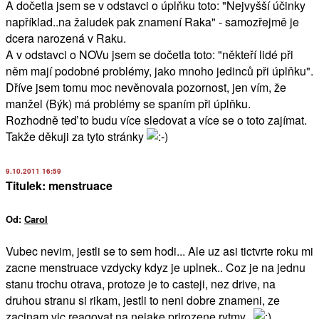
A dočetla jsem se v odstavci o úplňku toto: "Nejvyšší účinky
například..na žaludek pak znamení Raka" - samozřejmě je
dcera narozená v Raku.
A v odstavci o NOVu jsem se dočetla toto: "někteří lidé při
něm mají podobné problémy, jako mnoho jedinců při úplňku".
Dříve jsem tomu moc nevěnovala pozornost, jen vím, že
manžel (Býk) má problémy se spaním při úplňku.
Rozhodně teď to budu více sledovat a více se o toto zajímat.
Takže děkuji za tyto stránky
9.10.2011 16:59
Titulek: menstruace
Od:
Carol
Vubec nevim, jestli se to sem hodi... Ale uz asi tictvrte roku mi
zacne menstruace vzdycky kdyz je uplnek.. Coz je na jednu
stanu trochu otrava, protoze je to casteji, nez drive, na
druhou stranu si rikam, jestli to neni dobre znameni, ze
zacinam vic reagovat na nejake prirozene rytmy..