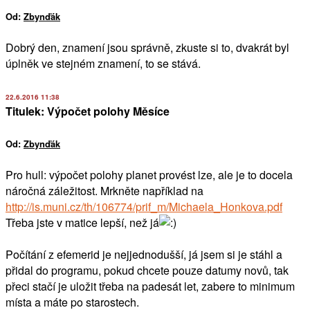
Od:
Zbynďák
Dobrý den, znamení jsou správně, zkuste si to, dvakrát byl
úplněk ve stejném znamení, to se stává.
22.6.2016 11:38
Titulek: Výpočet polohy Měsíce
Od:
Zbynďák
Pro hull: výpočet polohy planet provést lze, ale je to docela
náročná záležitost. Mrkněte například na
http://is.muni.cz/th/106774/prif_m/Michaela_Honkova.pdf
Třeba jste v matice lepší, než já
Počítání z efemerid je nejjednodušší, já jsem si je stáhl a
přidal do programu, pokud chcete pouze datumy novů, tak
přeci stačí je uložit třeba na padesát let, zabere to minimum
místa a máte po starostech.