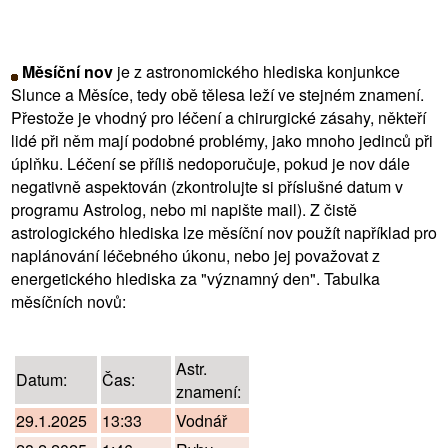
Měsíční nov
je z astronomického hlediska konjunkce
Slunce a Měsíce, tedy obě tělesa leží ve stejném znamení.
Přestože je vhodný pro léčení a chirurgické zásahy, někteří
lidé při něm mají podobné problémy, jako mnoho jedinců při
úplňku. Léčení se příliš nedoporučuje, pokud je nov dále
negativně aspektován (zkontrolujte si příslušné datum v
programu Astrolog, nebo mi napište mail). Z čistě
astrologického hlediska lze měsíční nov použít například pro
naplánování léčebného úkonu, nebo jej považovat z
energetického hlediska za "významný den". Tabulka
měsíčních novů:
Astr.
Datum:
Čas:
znamení:
29.1.2025
13:33
Vodnář