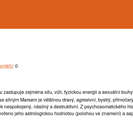
entářů
: 0
 zastupuje zejména sílu, vůli, fyzickou energii a sexuální touhy
 se silným Marsem je většinou dravý, agresivní, bystrý, přímoč
věk nespokojený, násilný a destruktivní. Z psychosomatického hl
vořeno jeho astrologickou hodnotou (polohou ve znamení) a as