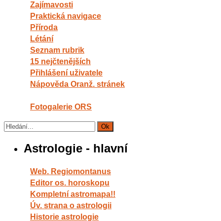
Zajímavosti
Praktická navigace
Příroda
Létání
Seznam rubrik
15 nejčtenějších
Přihlášení uživatele
Nápověda Oranž. stránek
Fotogalerie ORS
Astrologie - hlavní
Web. Regiomontanus
Editor os. horoskopu
Kompletní astromapa!!
Úv. strana o astrologii
Historie astrologie