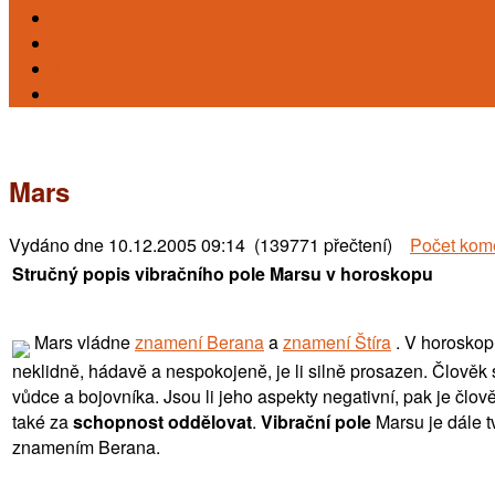
Karty
Reiki
Léčení
Kursy
Mars
Vydáno dne
10.12.2005 09:14 (139771 přečtení)
Počet kom
Stručný popis vibračního pole Marsu v horoskopu
Mars vládne
znamení Berana
a
znamení Štíra
. V horoskopu
neklidně, hádavě a nespokojeně, je li silně prosazen. Člověk
vůdce a bojovníka. Jsou li jeho aspekty negativní, pak je člo
také za
schopnost oddělovat
.
Vibrační pole
Marsu je dále t
znamením Berana.