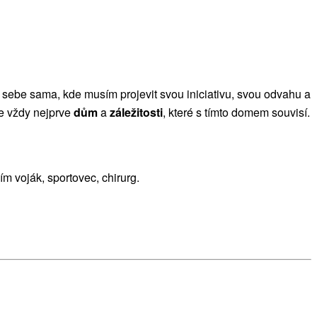
t sebe sama, kde musím projevit svou iniciativu, svou odvahu a
me vždy nejprve
dům
a
záležitosti
, které s tímto domem souvisí.
m voják, sportovec, chirurg.