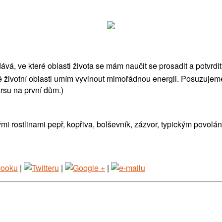
á, ve které oblasti života se mám naučit se prosadit a potvrdi
eré životní oblasti umím vyvinout mimořádnou energii. Posuzuje
rsu na první dům.)
i rostlinami pepř, kopřiva, bolševník, zázvor, typickým povolání
|
|
|