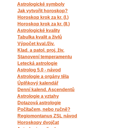
Astrologické symboly
Jak vytvořit horoskop?
Horoskop krok za kr. (I.)
Horoskop krok za kr. (II.)
Astrologické kvality
Tabulka kvalit a živlů
Výpočet kval./živ.
Klad. a patol. proj. živ.
Stanovení temperamentu
Letecká astrologie
Astrolog 5.0 - návod
Astrologie a orgány těla
Úplňkový kalendář
Denní kalend. Ascendentů
Astrologie a vztahy
Dotazová astrologie
Počítačem, nebo ručně?
Regiomontanus ZSL návod
Horoskopy dvojčat