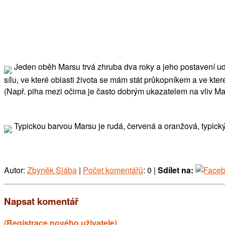
Jeden oběh Marsu trvá zhruba dva roky a jeho postavení udáv
sílu, ve které oblasti života se mám stát průkopníkem a ve kt
(Např. piha mezi očima je často dobrým ukazatelem na vliv Ma
Typickou barvou Marsu je rudá, červená a oranžová, typickým
Autor:
Zbyněk Slába
|
Počet komentářů
: 0 |
Sdílet na:
Napsat komentář
(Registrace nového uživatele)