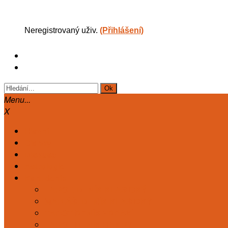
Neregistrovaný uživ.
(Přihlášení)
Menu...
X
Hlavní
Články
Diskuse
Astrologie
Kart. deník
TAROT. DENÍK KLASICKÝ
MARIÁŠ. DENÍK KLASICKÝ
TAROT DENÍK ZDRAVÍ
TAROT DENÍK ČAKRY