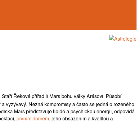
. Staří Řekové přiřadili Mars bohu války Arésovi. Působí
arý a vyzývavý. Nezná kompromisy a často se jedná o rozeného
ediska Mars představuje libido a psychickou energii, odpovídá
pektací,
prvním domem
, jeho obsazením a kvalitou a