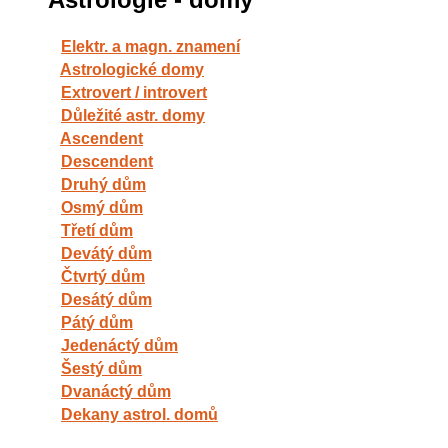
Elektr. a magn. znamení
Astrologické domy
Extrovert / introvert
Důležité astr. domy
Ascendent
Descendent
Druhý dům
Osmý dům
Třetí dům
Devátý dům
Čtvrtý dům
Desátý dům
Pátý dům
Jedenáctý dům
Šestý dům
Dvanáctý dům
Dekany astrol. domů