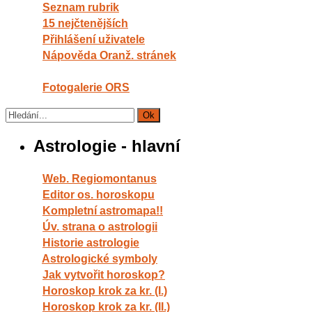
Seznam rubrik
15 nejčtenějších
Přihlášení uživatele
Nápověda Oranž. stránek
Fotogalerie ORS
Astrologie - hlavní
Web. Regiomontanus
Editor os. horoskopu
Kompletní astromapa!!
Úv. strana o astrologii
Historie astrologie
Astrologické symboly
Jak vytvořit horoskop?
Horoskop krok za kr. (I.)
Horoskop krok za kr. (II.)