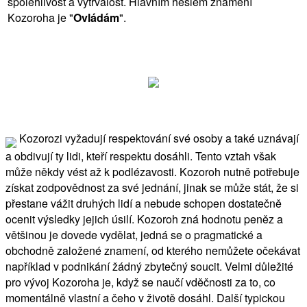
spolehlivost a vytrvalost. Hlavním heslem znamení
Kozoroha je "
Ovládám
".
Kozorozi vyžadují respektování své osoby a také uznávají
a obdivují ty lidi, kteří respektu dosáhli. Tento vztah však
může někdy vést až k podlézavosti. Kozoroh nutně potřebuje
získat zodpovědnost za své jednání, jinak se může stát, že si
přestane vážit druhých lidí a nebude schopen dostatečně
ocenit výsledky jejich úsilí. Kozoroh zná hodnotu peněz a
většinou je dovede vydělat, jedná se o pragmatické a
obchodně založené znamení, od kterého nemůžete očekávat
například v podnikání žádný zbytečný soucit. Velmi důležité
pro vývoj Kozoroha je, když se naučí vděčnosti za to, co
momentálně vlastní a čeho v životě dosáhl. Další typickou