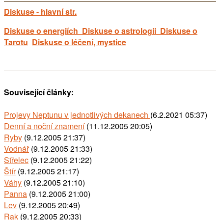
Diskuse - hlavní str.
Diskuse o energiích
Diskuse o astrologii
Diskuse o
Tarotu
Diskuse o léčení, mystice
Související články:
Projevy Neptunu v jednotlivých dekanech
(6.2.2021 05:37)
Denní a noční znamení
(11.12.2005 20:05)
Ryby
(9.12.2005 21:37)
Vodnář
(9.12.2005 21:33)
Střelec
(9.12.2005 21:22)
Štír
(9.12.2005 21:17)
Váhy
(9.12.2005 21:10)
Panna
(9.12.2005 21:00)
Lev
(9.12.2005 20:49)
Rak
(9.12.2005 20:33)