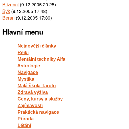
Blíženci
(9.12.2005 20:25)
Býk
(9.12.2005 17:48)
Beran
(9.12.2005 17:39)
Hlavní menu
Nejnovější články
Reiki
Mentální techniky Alfa
Astrologie
Navigace
Mystika
Malá škola Tarotu
Zdravá výživa
Ceny, kursy a služby
Zajímavosti
Praktická navigace
Příroda
Létání