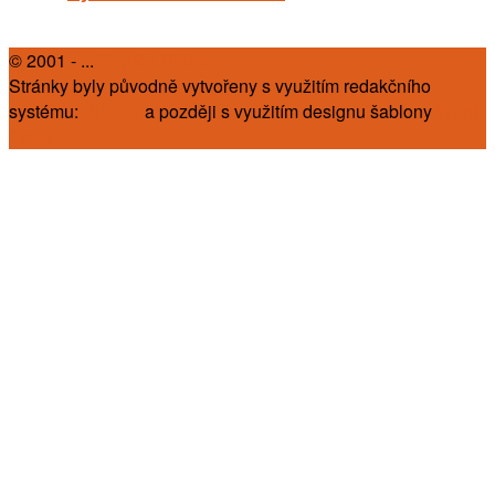
© 2001 - ...
Zbyněk Slába
Stránky byly původně vytvořeny s využitím redakčního
systému:
PhpRS
a později s využitím designu šablony
Word
Press