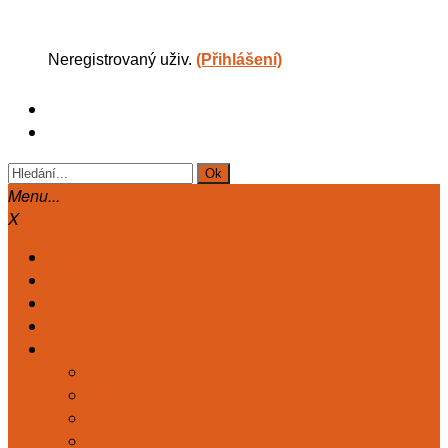
Neregistrovaný uživ.
(Přihlášení)
Menu...
X
Hlavní
Články
Diskuse
Astrologie
Kart. deník
TAROT. DENÍK KLASICKÝ
MARIÁŠ. DENÍK KLASICKÝ
TAROT DENÍK ZDRAVÍ
TAROT DENÍK ČAKRY