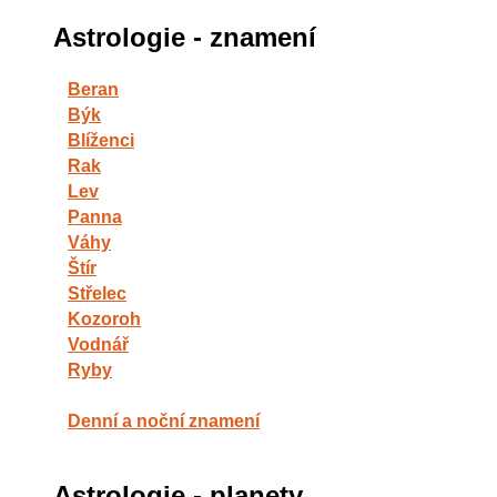
Astrologie - znamení
Beran
Býk
Blíženci
Rak
Lev
Panna
Váhy
Štír
Střelec
Kozoroh
Vodnář
Ryby
Denní a noční znamení
Astrologie - planety