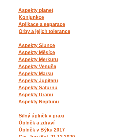
Aspekty planet
Konjunkce
Aplikace a separace
Orby a jejich tolerance
Aspekty Slunce
Aspekty Měsíce
Aspekty Merkuru
Aspekty Venuše
Aspekty Marsu
Aspekty Jupiteru
Aspekty Saturnu
Aspekty Uranu
Aspekty Neptunu
Silný úplněk v praxi
Úplněk a zdraví
Úplněk v Býku 2017
Cjn. Jup./Sat. 21.12.2020