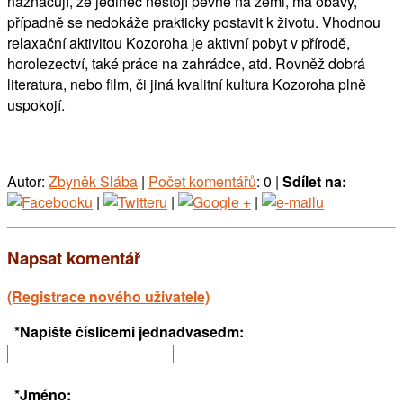
naznačují, že jedinec nestojí pevně na zemi, má obavy,
případně se nedokáže prakticky postavit k životu. Vhodnou
relaxační aktivitou Kozoroha je aktivní pobyt v přírodě,
horolezectví, také práce na zahrádce, atd. Rovněž dobrá
literatura, nebo film, či jiná kvalitní kultura Kozoroha plně
uspokojí.
Autor:
Zbyněk Slába
|
Počet komentářů
: 0 |
Sdílet na:
|
|
|
Napsat komentář
(Registrace nového uživatele)
*Napište číslicemi jednadvasedm:
*Jméno: