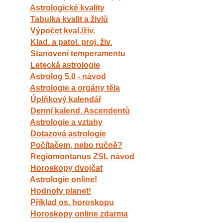
Astrologické kvality
Tabulka kvalit a živlů
Výpočet kval./živ.
Klad. a patol. proj. živ.
Stanovení temperamentu
Letecká astrologie
Astrolog 5.0 - návod
Astrologie a orgány těla
Úplňkový kalendář
Denní kalend. Ascendentů
Astrologie a vztahy
Dotazová astrologie
Počítačem, nebo ručně?
Regiomontanus ZSL návod
Horoskopy dvojčat
Astrologie online!
Hodnoty planet!
Příklad os. horoskopu
Horoskopy online zdarma