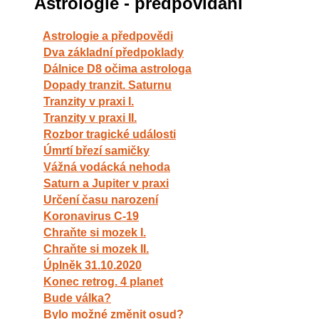
Astrologie - předpovídání
Astrologie a předpovědi
Dva základní předpoklady
Dálnice D8 očima astrologa
Dopady tranzit. Saturnu
Tranzity v praxi I.
Tranzity v praxi II.
Rozbor tragické události
Úmrtí březí samičky
Vážná vodácká nehoda
Saturn a Jupiter v praxi
Určení času narození
Koronavirus C-19
Chraňte si mozek I.
Chraňte si mozek II.
Úplněk 31.10.2020
Konec retrog. 4 planet
Bude válka?
Bylo možné změnit osud?