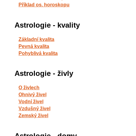
Příklad os. horoskopu
Astrologie - kvality
Základní kvalita
Pevná kvalita
Pohyblivá kvalita
Astrologie - živly
O živlech
Ohnivý živel
Vodní živel
Vzdušný živel
Zemský živel
Astrologie - domy