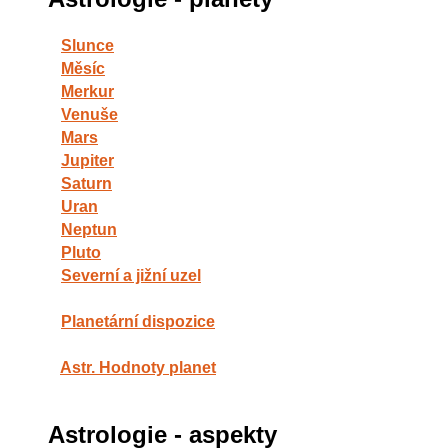
Slunce
Měsíc
Merkur
Venuše
Mars
Jupiter
Saturn
Uran
Neptun
Pluto
Severní a jižní uzel
Planetární dispozice
Astr. Hodnoty planet
Astrologie - aspekty