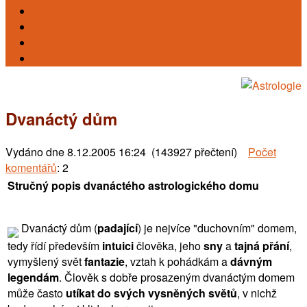
Karty
Reiki
Léčení
Kursy
Dvanáctý dům
Vydáno dne
8.12.2005 16:24 (143927 přečtení)
Počet
komentářů
: 2
Stručný popis dvanáctého astrologického domu
Dvanáctý dům (
padající
) je nejvíce "duchovním" domem,
tedy řídí především
intuici
člověka, jeho
sny
a
tajná přání
,
vymyšlený svět
fantazie
, vztah k pohádkám a
dávným
legendám
. Člověk s dobře prosazeným dvanáctým domem
může často
utíkat do svých vysněných světů
, v nichž