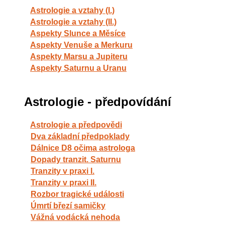
Astrologie a vztahy (I.)
Astrologie a vztahy (II.)
Aspekty Slunce a Měsíce
Aspekty Venuše a Merkuru
Aspekty Marsu a Jupiteru
Aspekty Saturnu a Uranu
Astrologie - předpovídání
Astrologie a předpovědi
Dva základní předpoklady
Dálnice D8 očima astrologa
Dopady tranzit. Saturnu
Tranzity v praxi I.
Tranzity v praxi II.
Rozbor tragické události
Úmrtí březí samičky
Vážná vodácká nehoda