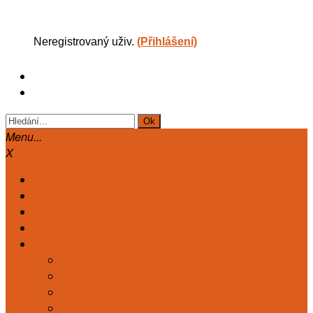
Neregistrovaný uživ.
(Přihlášení)
Menu...
X
Hlavní
Články
Diskuse
Astrologie
Kart. deník
TAROT. DENÍK KLASICKÝ
MARIÁŠ. DENÍK KLASICKÝ
TAROT DENÍK ZDRAVÍ
TAROT DENÍK ČAKRY