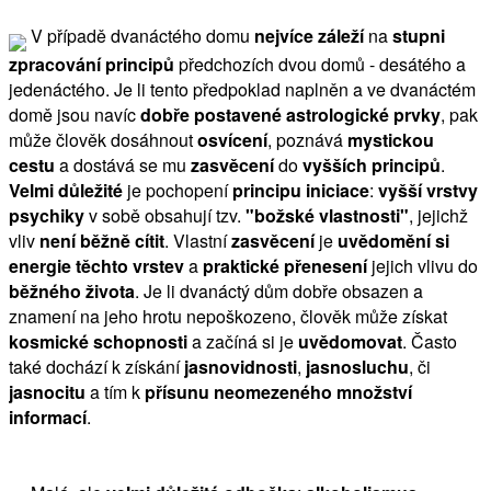
V případě dvanáctého domu
nejvíce záleží
na
stupni
zpracování principů
předchozích dvou domů - desátého a
jedenáctého. Je li tento předpoklad naplněn a ve dvanáctém
domě jsou navíc
dobře postavené astrologické prvky
, pak
může člověk dosáhnout
osvícení
, poznává
mystickou
cestu
a dostává se mu
zasvěcení
do
vyšších principů
.
Velmi důležité
je pochopení
principu iniciace
:
vyšší vrstvy
psychiky
v sobě obsahují tzv.
"božské vlastnosti"
, jejichž
vliv
není běžně cítit
. Vlastní
zasvěcení
je
uvědomění si
energie těchto vrstev
a
praktické přenesení
jejich vlivu do
běžného života
. Je li dvanáctý dům dobře obsazen a
znamení na jeho hrotu nepoškozeno, člověk může získat
kosmické schopnosti
a začíná si je
uvědomovat
. Často
také dochází k získání
jasnovidnosti
,
jasnosluchu
, či
jasnocitu
a tím k
přísunu neomezeného množství
informací
.