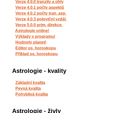
Verze 4.0.0 tranzity a úhly
Verze 4.0.1 počty aspektů
Verze 4.0.2 počty tran. asp.
Verze 4.0.3 poloviční vzdál.
Verze 5.0.0 prim. direkce.
Astrologie online!
Výklady v programu!
Hodnoty planet!
Editor os. horoskopu
Příklad os. horoskopu
Astrologie - kvality
Základní kvalita
Pevná kvalita
Pohyblivá kvalita
Astrologie - živly