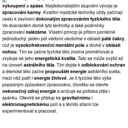
vykoupení
a
spáse
. Nejdokonalejším stupněm vývoje je
zpracování karmy
. Kvalitní mystické techniky vždy začínají
cestu k osvícení
dokonalým zpracováním fyzického těla
.
Ve dvanáctém domě tyto techniky a také podmínky
zpracování
nalézáme
. Vlastní princip je přitom poměrně
jednoduchý: jeden pól vědomí ukotvíme v oblasti
páté čakry
,
což je
vysokofrekvenční mentální pole
a druhé v
oblasti
nohou
. Tím se začne fyzické tělo zvolna proměňovat a
zvyšuje se jeho
energetická kvalita
. Tato se může zvýšit až
na úroveň
astrálního těla
. Tím dojde k
odblokování ochran
a éterické tělo začne
propouštět energie
astrálního světa,
mezi něž patří i
energie živlové
. Je li fyzické tělo výše
popsaným způsobem zpracováno, člověku se otevře
nekonečný zdroj energie
a snižuje se potřeba jídla i
spánku. Otevírá se přístup ke
gravitačnímu
i
elektromagnetickému
poli a s těmito silami lze
experimentovat a pracovat.