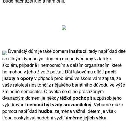
bude nacházet klid a harmonii.
Dvanáctý dům je také domem
institucí
, tedy například dítě
se silným dvanáctým domem má podvědomý vztah ke
školám, případně i nemocnicím a dalším organizacím, které
ho mohou v jeho životě potkat. Dát takovému dítěti
pocit
jistoty
a
opory
v případě problémů ve škole vám zajistí, že
vaše ratolest neskončí z nějakého banálního důvodu ve výše
zmíněné nemocnici. Člověka se silně prosazeným
dvanáctým domem je někdy
těžké pochopit
a způsob jeho
vyjadřování
nemusí být vždy srozumitelný
. Výborně může
pomoci například
hudba
, zejména vážná, dětem je však
třeba poskytovat hudební vyžití
úměrné jejich věku
.