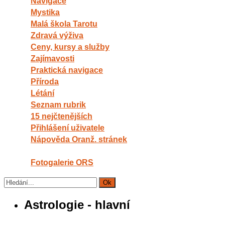
Navigace
Mystika
Malá škola Tarotu
Zdravá výživa
Ceny, kursy a služby
Zajímavosti
Praktická navigace
Příroda
Létání
Seznam rubrik
15 nejčtenějších
Přihlášení uživatele
Nápověda Oranž. stránek
Fotogalerie ORS
Astrologie - hlavní