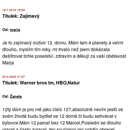
18.7.2010 15:58
Titulek: Zajímavý
Od:
marja
Je to zajímavý rozbor 12. domu. Mám tam 4 planety a velmi
dlouho, myslím tím roky, mi trvalo než jsem dokázala
dešifrovat tohle poselství. zdravím a děkuji za vaší obětavost
Marja
25.2.2025 21:37
Titulek: Warner bros tm, HBO,Natur
Od:
Žaneta
12tý dům je pro mě jako číslo 127,absolutně nevím jestli ve
svém životě budu bydlet ve 12 domě či budu setrvávat v
bytovce.Mám 12 parcel bez 12 Marcel,Posledni se dlouho
vracel a často zvracel, ten současný jen prádlo obracel.