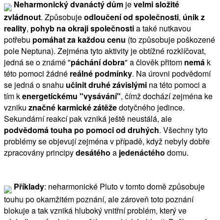
Neharmonický dvanáctý dům
je
velmi složité
zvládnout
. Způsobuje
odloučení od společnosti
,
únik z
reality
,
pohyb na okraji společnosti
a také nutkavou
potřebu
pomáhat za každou cenu
(to způsobuje poškozené
pole Neptuna). Zejména tyto aktivity je obtížné rozklíčovat,
jedná se o známé "
páchání dobra
" a člověk přitom
nemá
k
této pomoci žádné
reálné podmínky
. Na úrovni podvědomí
se jedná o snahu
učinit druhé závislými
na této pomoci a
tím k
energetickému "vysávání"
, čímž dochází zejména ke
vzniku
značné karmické zátěže
dotyčného jedince.
Sekundární reakcí pak vzniká ještě neustálá, ale
podvědomá touha po pomoci od druhých
. Všechny tyto
problémy se objevují zejména v případě, když nebyly dobře
zpracovány principy
desátého
a
jedenáctého
domu.
Příklady
: neharmonické Pluto v tomto domě způsobuje
touhu po okamžitém poznání, ale zároveň toto poznání
blokuje a tak vzniká hluboký vnitřní problém, který ve