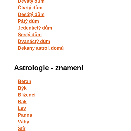
Devátý dům
Čtvrtý dům
Desátý dům
Pátý dům
Jedenáctý dům
Šestý dům
Dvanáctý dům
Dekany astrol. domů
Astrologie - znamení
Beran
Býk
Blíženci
Rak
Lev
Panna
Váhy
Štír