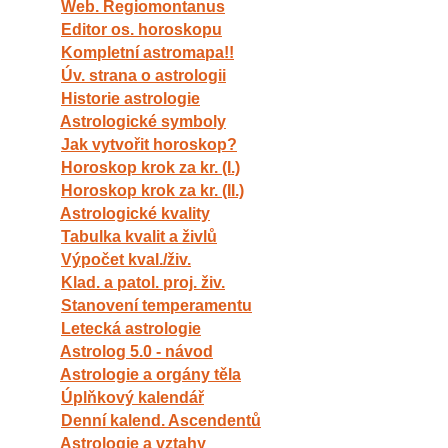
Web. Regiomontanus
Editor os. horoskopu
Kompletní astromapa!!
Úv. strana o astrologii
Historie astrologie
Astrologické symboly
Jak vytvořit horoskop?
Horoskop krok za kr. (I.)
Horoskop krok za kr. (II.)
Astrologické kvality
Tabulka kvalit a živlů
Výpočet kval./živ.
Klad. a patol. proj. živ.
Stanovení temperamentu
Letecká astrologie
Astrolog 5.0 - návod
Astrologie a orgány těla
Úplňkový kalendář
Denní kalend. Ascendentů
Astrologie a vztahy