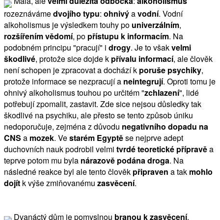
Malá, ale
velmi důležitá odbočka
:
alkoholismus
rozeznáváme
dvojího typu
:
ohnivý
a
vodní
. Vodní
alkoholismus je výsledkem touhy po
univerzálním
,
rozšířením vědomí
, po
přístupu k informacím
. Na
podobném principu "pracují" i
drogy
. Je to však
velmi
škodlivé
, protože sice dojde k
přívalu informací
, ale člověk
není schopen je zpracovat a dochází k
poruše psychiky
,
protože informace se nezpracují a
neintegrují
. Oproti tomu je
ohnivý alkoholismus touhou po určitém "
zchlazení
", lidé
potřebují zpomalit, zastavit. Zde sice nejsou důsledky tak
škodlivé na psychiku, ale přesto se tento způsob úniku
nedoporučuje, zejména z důvodu
negativního dopadu na
CNS
a
mozek
. Ve
starém Egyptě
se nejprve adept
duchovních nauk podrobil velmi
tvrdé teoretické přípravě
a
teprve potom mu byla
nárazově podána droga
. Na
následné reakce byl ale tento člověk
připraven
a tak
mohlo
dojít
k výše zmiňovanému
zasvěcení
.
Dvanáctý dům je pomyslnou
branou k zasvěcení
,