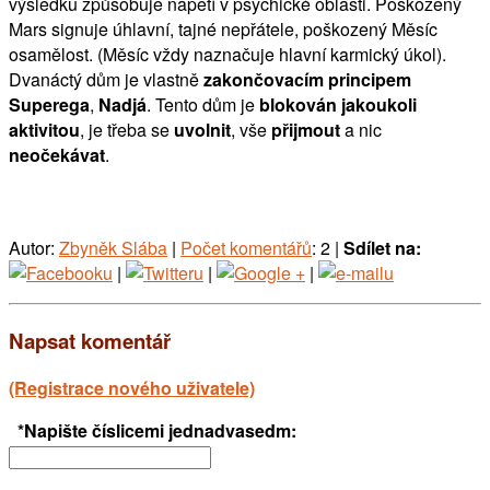
výsledku způsobuje napětí v psychické oblasti. Poškozený
Mars signuje úhlavní, tajné nepřátele, poškozený Měsíc
osamělost. (Měsíc vždy naznačuje hlavní karmický úkol).
Dvanáctý dům je vlastně
zakončovacím principem
Superega
,
Nadjá
. Tento dům je
blokován jakoukoli
aktivitou
, je třeba se
uvolnit
, vše
přijmout
a nic
neočekávat
.
Autor:
Zbyněk Slába
|
Počet komentářů
: 2 |
Sdílet na:
|
|
|
Napsat komentář
(Registrace nového uživatele)
*Napište číslicemi jednadvasedm: