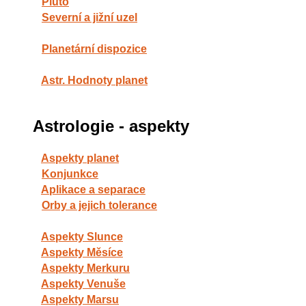
Pluto
Severní a jižní uzel
Planetární dispozice
Astr. Hodnoty planet
Astrologie - aspekty
Aspekty planet
Konjunkce
Aplikace a separace
Orby a jejich tolerance
Aspekty Slunce
Aspekty Měsíce
Aspekty Merkuru
Aspekty Venuše
Aspekty Marsu