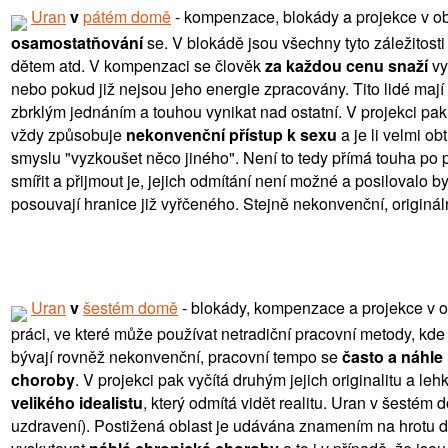
Uran
v
pátém domě
- kompenzace, blokády a projekce v ob
osamostatňování
se. V blokádě jsou všechny tyto záležitos
dětem atd. V kompenzaci se člověk
za každou cenu snaží
vy
nebo pokud již nejsou jeho energie zpracovány. Tito lidé mají 
zbrklým jednáním a touhou vynikat nad ostatní. V projekci pa
vždy způsobuje
nekonvenční přístup k sexu
a je li velmi o
smyslu "vyzkoušet něco jiného". Není to tedy přímá touha po
smířit a přijmout je, jejich odmítání není možné a posilovalo by
posouvají hranice již vyřčeného. Stejně nekonvenční, originál
Uran
v
šestém domě
- blokády, kompenzace a projekce v o
práci, ve které může používat netradiční pracovní metody, kde
bývají rovněž nekonvenční, pracovní tempo se
často a náhle
choroby
. V projekci pak vyčítá druhým jejich originalitu a l
velikého idealistu
, který odmítá vidět realitu. Uran v šesté
uzdravení). Postižená oblast je udávána znamením na hrotu d