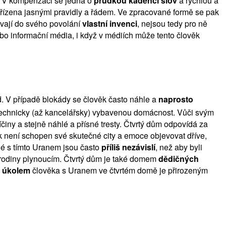
ě. V kompenzaci se jedná o
prudkou kadenci slov
a rychlou a
je řízena jasnými pravidly a řádem. Ve zpracované formě se pak
ávají do svého povolání
vlastní invenci
, nejsou tedy pro ně
ebo informační média, i když v médiích může tento člověk
. V případě blokády se člověk často náhle a
naprosto
mi technicky (až kancelářsky) vybavenou domácnost. Vůči svým
činy a stejně náhlé a přísné tresty. Čtvrtý dům odpovídá za
k není schopen své skutečné city a emoce objevovat dříve,
idé s tímto Uranem jsou často
příliš nezávislí
, než aby byli
 rodiny plynoucím. Čtvrtý dům je také domem
dědičných
 úkolem
člověka s Uranem ve čtvrtém domě je přirozeným