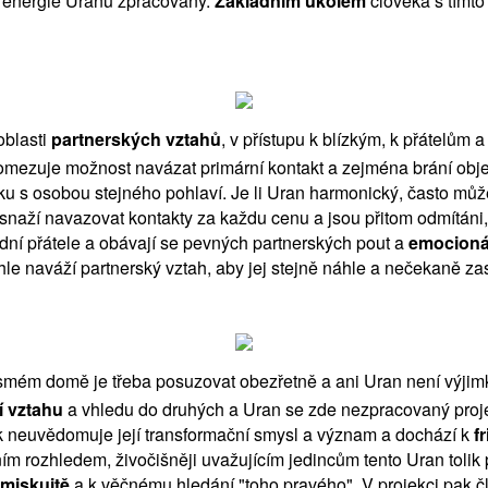
ou energie Uranu zpracovány.
Základním úkolem
člověka s tímto
oblasti
partnerských vztahů
, v přístupu k blízkým, k přátelům
 omezuje možnost navázat primární kontakt a zejména brání obj
zku s osobou stejného pohlaví. Je li Uran harmonický, často mů
snaží navazovat kontakty za každu cenu a jsou přitom odmítáni
řední přátele a obávají se pevných partnerských pout a
emocionál
le naváží partnerský vztah, aby jej stejně náhle a nečekaně zas
 osmém domě je třeba posuzovat obezřetně a ani Uran není výj
 vztahu
a vhledu do druhých a Uran se zde nezpracovaný proje
věk neuvědomuje její transformační smysl a význam a dochází k
fr
ovním rozhledem, živočišněji uvažujícím jedincům tento Uran to
miskuitě
a k věčnému hledání "toho pravého". V projekci pak čl