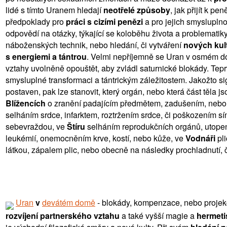
lidé s tímto Uranem hledají
neotřelé způsoby
, jak přijít k p
předpoklady pro
práci s cizími penězi
a pro jejich smyslupln
odpovědí na otázky, týkající se koloběhu života a problematik
náboženských technik, nebo hledání, či vytváření
nových kul
s energiemi a tántrou
. Velmi nepříjemně se Uran v osmém do
vztahy uvolněně opouštět, aby zvládl saturnické blokády. Tep
smysluplné transformaci a tántrickým záležitostem. Jakožto si
postaven, pak lze stanovit, který orgán, nebo která část těla 
Blížencích
o zranění padajícím předmětem, zadušením, nebo 
selháním srdce, infarktem, roztržením srdce, či poškozením sí
sebevraždou, ve
Štíru
selháním reprodukčních orgánů, utopen
leukémií, onemocněním krve, kostí, nebo kůže, ve
Vodnáři
pli
látkou, zápalem plic, nebo obecně na následky prochladnutí, č
Uran
v
devátém domě
- blokády, kompenzace, nebo projekc
rozvíjení partnerského vztahu
a také vyšší magie a
hermet