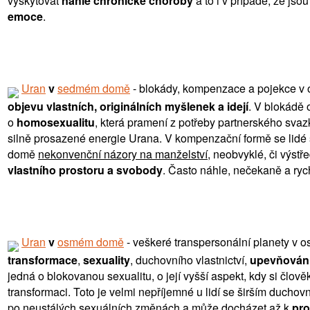
vyskytovat
náhlé chronické choroby
a to i v případě, že js
emoce
.
Uran
v
sedmém domě
- blokády, kompenzace a pojekce v 
objevu vlastních, originálních myšlenek a idejí
. V blokádě
o
homosexualitu
, která pramení z potřeby partnerského sva
silně prosazené energie Urana. V kompenzační formě se lidé 
domě
nekonvenční názory na manželství
, neobvyklé, či výst
vlastního prostoru a svobody
. Často náhle, nečekaně a rych
Uran
v
osmém domě
- veškeré transpersonální planety v
transformace
,
sexuality
, duchovního vlastnictví,
upevňování
jedná o blokovanou sexualitu, o její vyšší aspekt, kdy si člo
transformaci. Toto je velmi nepříjemné u lidí se širším duch
po neustálých sexuálních změnách a může docházet až k
pro