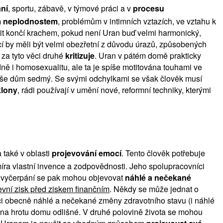
ní
, sportu, zábavě, v týmové práci a v
procesu
m neplodnostem
, problémům v intimních vztazích, ve vztahu k
ivit končí krachem, pokud není Uran buď velmi harmonický,
cí by měli být velmi obezřetní z důvodu úrazů, způsobených
 za tyto věci druhé
kritizuje
. Uran v pátém domě prakticky
dně i homosexualitu, ale ta je spíše motitována touhami ve
spíše dům sedmý. Se svými odchylkami se však člověk musí
klony
, rádi používají v umění nové, reformní techniky, kterými
 také v oblasti
projevování emocí
. Tento člověk potřebuje
 míra vlastní invence a zodpovědnosti. Jeho spolupracovníci
ho vyčerpání se pak mohou objevovat
náhlé a nečekané
vní zisk před ziskem finančním
. Někdy se může jednat o
 či obecně náhlé a nečekané změny zdravotního stavu (i náhlé
 na hrotu domu odlišné. V druhé polovině života se mohou