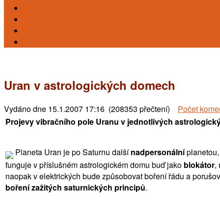
Karty
Reiki
Léčení
Kursy
Uran v astrologických domech
Vydáno dne
15.1.2007 17:16 (208353 přečtení)
Počet kome
Projevy vibračního pole Uranu v jednotlivých astrologic
Planeta Uran je po Saturnu další
nadpersonální
planetou, 
funguje v příslušném astrologickém domu buď jako
blokátor
,
naopak v elektrických bude způsobovat boření řádu a porušo
boření zažitých saturnických principů
.