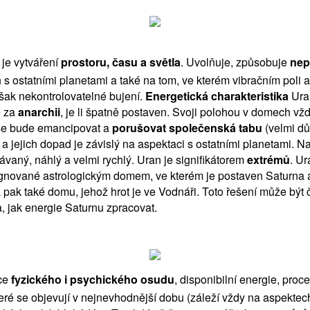
je vytváření
prostoru, času a světla
. Uvolňuje, způsobuje
nep
ch s ostatními planetami a také na tom, ve kterém vibračním pol
ak nekontrolovatelné bujení.
Energetická charakteristika
Uran
é za
anarchii
, je li špatně postaven. Svoji polohou v domech vž
e se bude emancipovat a
porušovat společenská tabu
(velmi dů
a jejich dopad je závislý na aspektaci s ostatními planetami. N
ávaný, náhlý a velmi rychlý. Uran je signifikátorem
extrémů
. U
signované astrologickým domem, ve kterém je postaven Saturna 
a pak také domu, jehož hrot je ve Vodnáři. Toto řešení může být
a, jak energie Saturnu zpracovat.
ace
fyzického i psychického osudu
, disponibilní energie, proc
teré se objevují v nejnevhodnější dobu (záleží vždy na aspekte