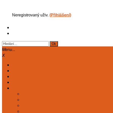
Neregistrovaný uživ.
(Přihlášení)
Menu...
X
Hlavní
Články
Diskuse
Astrologie
Kart. deník
TAROT. DENÍK KLASICKÝ
MARIÁŠ. DENÍK KLASICKÝ
TAROT DENÍK ZDRAVÍ
TAROT DENÍK ČAKRY