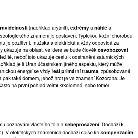
ravidelnosti
(například arytmii),
extrémy
a
náhlé
a
i astrologického znamení je postaven. Typickou kožní chorobou
u je pozitivní, mužská a elektrická a vždy odpovídá za
dy ukazuje na oblast, ve které se bude člověk
osvobozovat
ležité, neboť toto ukazuje cestu k odstranění saturnických
apříklad je li Uran účastníkem jiného aspektu, který může
ranickou energií se vždy
řeší primární trauma
, způsobované
a pak také domem, jehož hrot je ve znamení Kozoroha. Je
 často na první pohled velmi krkolomné, nebo téměř
esu poznávání vlastního těla a
sebeprosazení
. Dochází k
ch). V elektrických znameních dochází spíše ke
kompenzacím