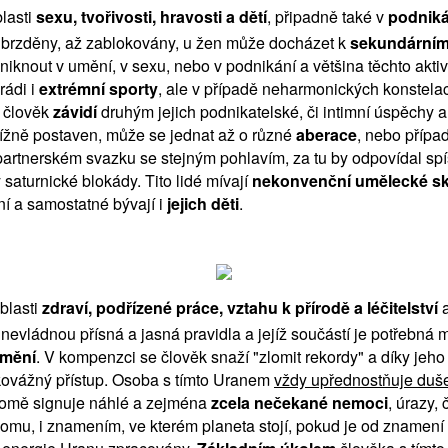
lasti
sexu, tvořivosti, hravosti a dětí
, připadně také v
podniká
ti brzděny, až zablokovány, u žen může docházet k
sekundární
niknout v umění, v sexu, nebo v podnikání a většina těchto akt
rádi i
extrémní sporty
, ale v případě neharmonických konstela
k člověk
závidí
druhým jejich podnikatelské, či intimní úspěchy a
btížně postaven, může se jednat až o různé
aberace
, nebo přípa
 partnerském svazku se stejným pohlavím, za tu by odpovídal 
 saturnické blokády. Tito lidé mívají
nekonvenční umělecké s
ní a samostatné bývají i
jejich děti
.
blasti
zdraví, podřízené práce, vztahu k přírodě a léčitelství
a
 nevládnou přísná a jasná pravidla a jejíž součástí je potřebná
 mění
. V kompenzci se člověk snaží "zlomit rekordy" a díky je
ehkovážný přístup. Osoba s tímto Uranem
vždy upřednostňuje duše
m domě signuje náhlé a zejména
zcela nečekané nemoci
, úrazy,
omu, i znamením, ve kterém planeta stojí, pokud je od znamení