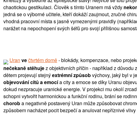
kinetózy a výsledně až epileptické stavy! Nejvíce se toto pr
chaotickou gestikulaci. Člověk s tímto Uranem má vždy
nekon
jedná se o výborné učitele, kteří dokáží zaujmout, zručné chi
vhodná pracovní místa s jasně vymezenými pravidly (napříkl
narážet na nepochopení svých šéfů pro svojí přílišnou samost
Uran
ve
čtvrtém domě
- blokády, kompenzace, nebo projekc
nečekaně stěhuje
z objektivních příčin - například z důvodu
dětem projevují stejný
extrémní způsob
výchovy, jaký byl v j
objevování citů a emocí
a city a emoce se díky Uranu objevu
dokud nezpracuje uranické energie. V projekci mu okolí zrcadl
schopni vytvořit harmonickou a funkční rodinu, brání se rod
chorob
a negativně postavený Uran může způsobovat chromoz
způsobem nacházet pocit bezpečí a anulovat nepříznivé vlivy