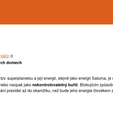
ntářů
: 0
kých domech
tzv. superplanetou a její energii, stejně jako energii Saturna, j
 nebo naopak jako
nekontrolovatelný buřič
. Blokujícím způso
vání pravidel až do okamžiku, než bude jeho energie člověkem 