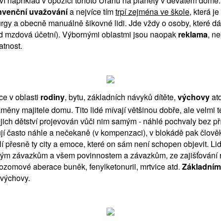
ojeví například v opozici tohoto Uranu na planety v devátém dom
venční uvažování
a nejvíce tím
trpí zejména ve škole
, která 
rurgy a obecně manuálně šikovné lidi. Jde vždy o osoby, které d
ad mzdová účetní). Výbornými oblastmi jsou naopak
reklama
, n
atnost.
e v oblasti
rodiny
, bytu, základních návyků dítěte,
výchovy
atd
 změny majitele domu. Tito lidé mívají většinou dobře, ale vel
ejich dětství projevován vůči nim samým - náhlé pochvaly bez pří
jí často náhle a nečekaně (v kompenzaci), v blokádě pak člově
í přesně ty city a emoce, které on sám není schopen objevit. L
inným závazkům a všem povinnostem a závazkům, ze zajišťování
omové aberace buněk, fenylketonurii, mrtvice atd.
Základním
 výchovy.