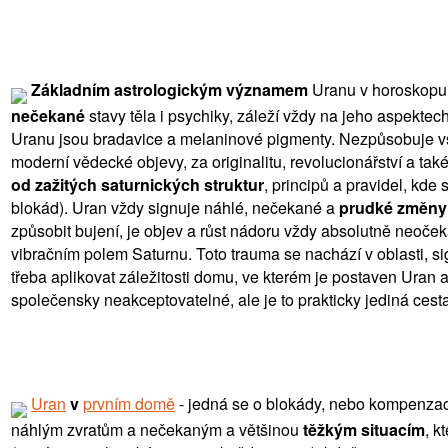
Základním astrologickým významem
Uranu v horoskopu 
nečekané
stavy těla i psychiky, záleží vždy na jeho aspekte
Uranu jsou bradavice a melaninové pigmenty. Nezpůsobuje vš
moderní vědecké objevy, za originalitu, revolucionářství a tak
od zažitých saturnických struktur
, principů a pravidel, kd
blokád). Uran vždy signuje náhlé, nečekané a
prudké změny
způsobit bujení, je objev a růst nádoru vždy absolutně neoček
vibračním polem Saturnu. Toto trauma se nachází v oblasti, 
třeba aplikovat záležitosti domu, ve kterém je postaven Uran 
společensky neakceptovatelné, ale je to prakticky jediná cest
Uran
v
prvním domě
- jedná se o blokády, nebo kompenz
náhlým zvratům a nečekaným a většinou
těžkým situacím
, k