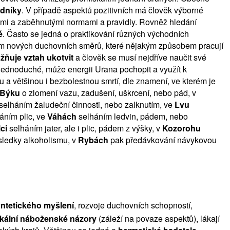
dníky
. V případě aspektů pozitivních má člověk výborné
tnými a zaběhnutými normami a pravidly. Rovněž hledání
é
. Často se jedná o praktikování různých východních
ním nových duchovních směrů, které nějakým způsobem pracují
ňuje vztah ukotvit
a člověk se musí nejdříve naučit své
 jednoduché, může energii Urana pochopit a využít k
 a většinou i bezbolestnou smrtí, dle znamení, ve kterém je
Býku
o zlomení vazu, zadušení, uškrcení, nebo pád, v
selháním žaludeční činnosti, nebo zalknutím, ve
Lvu
áním plic, ve
Váhách
selháním ledvin, pádem, nebo
lci
selháním jater, ale i plic, pádem z výšky, v
Kozorohu
ásledky alkoholismu, v
Rybách
pak předávkování návykovou
ntetického myšlení
, rozvoje duchovních schopností,
ikální náboženské názory
(záleží na povaze aspektů), lákají