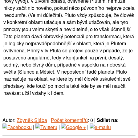
nový vývoj). V životní oblasti, ovlivněné Plutem, nemůže
nikdy začít nic nového, pokud něco původního nejprve zcela
neodumře. (Velmi důležité). Pluto vždy způsobuje, že člověk
v konkrétní oblasti utlačuje a sám bývá utlačován, ale tyto
principy jsou velmi skryté a neviditelné, o to však účinnější.
Tato planeta dává obrovský potenciál pro transformaci, která
je logicky nejpravděpodobnější v oblasti, která je Plutem
ovlivněna. Přímý vliv Pluta se projeví pouze v případě, že je
postaveno angulárně, tedy v konjunkci na první, desátý,
sedmý, nebo čtvrtý dům, případně v aspektu na nebeská
světla (Slunce a Měsíc). V neposlední řadě planeta Pluto
naznačuje na oblast, ve které by měl člověk uskutečnit své
představy, kde touží po moci a také kde by se měl naučit
navázat užší vztahy k lidem.
Autor:
Zbyněk Slába
|
Počet komentářů
: 0 |
Sdílet na:
|
|
|