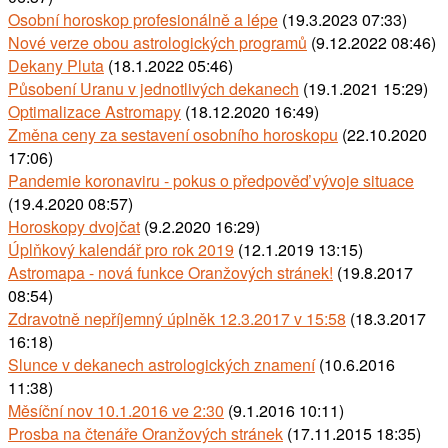
Osobní horoskop profesionálně a lépe
(19.3.2023 07:33)
Nové verze obou astrologických programů
(9.12.2022 08:46)
Dekany Pluta
(18.1.2022 05:46)
Působení Uranu v jednotlivých dekanech
(19.1.2021 15:29)
Optimalizace Astromapy
(18.12.2020 16:49)
Změna ceny za sestavení osobního horoskopu
(22.10.2020
17:06)
Pandemie koronaviru - pokus o předpověď vývoje situace
(19.4.2020 08:57)
Horoskopy dvojčat
(9.2.2020 16:29)
Úplňkový kalendář pro rok 2019
(12.1.2019 13:15)
Astromapa - nová funkce Oranžových stránek!
(19.8.2017
08:54)
Zdravotně nepříjemný úplněk 12.3.2017 v 15:58
(18.3.2017
16:18)
Slunce v dekanech astrologických znamení
(10.6.2016
11:38)
Měsíční nov 10.1.2016 ve 2:30
(9.1.2016 10:11)
Prosba na čtenáře Oranžových stránek
(17.11.2015 18:35)