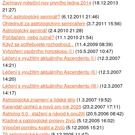
Zajímavý měsíční nov prvního ledna 2014
(18.12.2013
21:27)
Proč astrologický seminář?
(6.12.2011 21:46)
Ohlédnutí za astrologickým seminářem
(3.7.2011 15:56)
Astrologický seminář
(2.4.2010 21:28)
Počítačem, nebo ručně?
(11.1.2010 21:54)
Když se potřebujete rozhodnout...
(11.4.2009 08:39)
Vytvoření osobního horoskopu (I.)
(10.5.2007 10:47)
Léčení s využitím aktuálního Ascendentu (I.)
(12.3.2007
14:21)
Léčení s využitím aktuálního Ascendentu (II.)
(12.3.2007
14:20)
Léčení s využitím aktuálního Ascendentu (III.)
(12.3.2007
14:17)
Astrologická znamení a lidské tělo
(1.3.2007 19:52)
Kalendář úplňků a novů pro rok 2025
(23.2.2007 17:11)
Astrolog 5.0 - stažení a návod k použití
(20.5.2006 08:42)
Kladné a patologické projevy živlů
(5.12.2005 16:02)
Výpočet poměru kvalit a živlů
(5.12.2005 15:21)
Tři astrologické kvality
(5.12.2005 11:47)