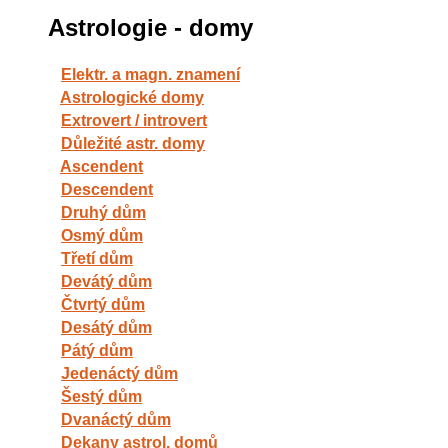
Astrologie - domy
Elektr. a magn. znamení
Astrologické domy
Extrovert / introvert
Důležité astr. domy
Ascendent
Descendent
Druhý dům
Osmý dům
Třetí dům
Devátý dům
Čtvrtý dům
Desátý dům
Pátý dům
Jedenáctý dům
Šestý dům
Dvanáctý dům
Dekany astrol. domů