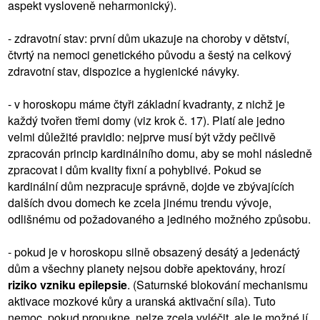
aspekt vysloveně neharmonický).
- zdravotní stav: první dům ukazuje na choroby v dětství,
čtvrtý na nemoci genetického původu a šestý na celkový
zdravotní stav, dispozice a hygienické návyky.
- v horoskopu máme čtyři základní kvadranty, z nichž je
každý tvořen třemi domy (viz krok č. 17). Platí ale jedno
velmi důležité pravidlo: nejprve musí být vždy pečlivě
zpracován princip kardinálního domu, aby se mohl následně
zpracovat i dům kvality fixní a pohyblivé. Pokud se
kardinální dům nezpracuje správně, dojde ve zbývajících
dalších dvou domech ke zcela jinému trendu vývoje,
odlišnému od požadovaného a jediného možného způsobu.
- pokud je v horoskopu silně obsazený desátý a jedenáctý
dům a všechny planety nejsou dobře apektovány, hrozí
riziko vzniku epilepsie
. (Saturnské blokování mechanismu
aktivace mozkové kůry a uranská aktivační síla). Tuto
nemoc, pokud propukne, nelze zcela vyléčit, ale je možné jí