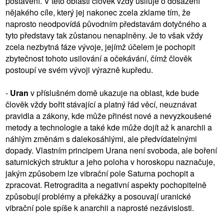
postavení. V této oblasti člověk vždy usiluje o dosažení
nějakého cíle, který jej nakonec zcela zklame tím, že
naprosto neodpovídá původním představám dotyčného a
tyto představy tak zůstanou nenaplněny. Je to však vždy
zcela nezbytná fáze vývoje, jejímž účelem je pochopit
zbytečnost tohoto usilování a očekávání, čímž člověk
postoupí ve svém vývoji výrazně kupředu.
-
Uran
v příslušném domě ukazuje na oblast, kde bude
člověk vždy bořit stávající a platný řád věcí, neuznávat
pravidla a zákony, kde může přinést nové a nevyzkoušené
metody a technologie a také kde může dojít až k anarchii a
náhlým změnám s dalekosáhlými, ale předvídatelnými
dopady. Vlastním principem Urana není svoboda, ale boření
saturnických struktur a jeho poloha v horoskopu naznačuje,
jakým způsobem lze vibrační pole Saturna pochopit a
zpracovat. Retrogradita a negativní aspekty pochopitelně
způsobují problémy a překážky a posouvají uranické
vibrační pole spíše k anarchii a naprosté nezávislosti.