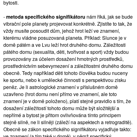
bytosti.
-
metoda specifického signifikátoru
nám říká, jak se bude
vibrační pole planety projevovat konkrétně. Zjistíte to tak, že
vždy musíte posoudit dům, jehož hrot leží ve znamení,
kterému vládne posuzovaná planeta. Příklad: Slunce je v
domě pátém a ve Lvu leží hrot druhého domu. Záležitosti
pátého domu (sexualita, děti, tvořivost a sport) vždy budou
provozovány za účelem dosažení hmotných prostředků,
prostřednictvím sebevymezení a záležitostmi druhého domu
obecně. Tedy například děti tohoto člověka budou nuceny
ke sportu, nebo k umělecké činnosti s perspektivou zisku
peněz. Je li astrologické znamení v příslušném domě
uzavřeno (hrot domu není přímo ve znamení, ale toto
znamení je v domě položeno), platí stejné pravidlo s tím, že
dosažení záležitostí tohoto domu může být složitější a
nepřímé a bytost je přitom ovlivňována tímto principem
stejně silně, ne li silněji (záleží na aspektech a retrograditě).
Obecně se zákon specifického signifikátoru vyjadřuje takto:
ve znamení (a tím také v domě), v němž specifický