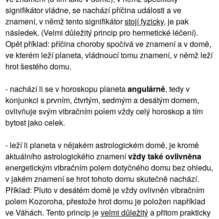
signifikátor vládne, se nachází příčina události a ve
znamení, v němž tento signifikátor
stojí fyzicky
, je pak
následek. (Velmi důležitý princip pro hermetické léčení).
Opět příklad: příčina choroby spočívá ve znamení a v domě,
ve kterém leží planeta, vládnoucí tomu znamení, v němž leží
hrot šestého domu.
- nachází li se v horoskopu planeta
angulárně
, tedy v
konjunkci s prvním, čtvrtým, sedmým a desátým domem,
ovlivňuje svým vibračním polem vždy celý horoskop a tím
bytost jako celek.
- leží li planeta v nějakém astrologickém domě, je kromě
aktuálního astrologického znamení
vždy také ovlivněna
energetickým vibračním polem dotyčného domu bez ohledu,
v jakém znamení se hrot tohoto domu skutečně nachází.
Příklad: Pluto v desátém domě je vždy ovlivněn vibračním
polem Kozoroha, přestože hrot domu je položen například
ve Váhách. Tento princip je
velmi důležitý
a přitom prakticky