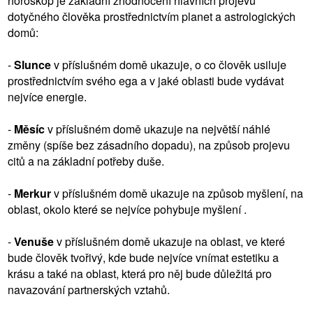
horoskop je základní zhodnocení hlavních projevů
dotyčného člověka prostřednictvím planet a astrologických
domů:
-
Slunce
v příslušném domě ukazuje, o co člověk usiluje
prostřednictvím svého ega a v jaké oblasti bude vydávat
nejvíce energie.
-
Měsíc
v příslušném domě ukazuje na největší náhlé
změny (spíše bez zásadního dopadu), na způsob projevu
citů a na základní potřeby duše.
-
Merkur
v příslušném domě ukazuje na způsob myšlení, na
oblast, okolo které se nejvíce pohybuje myšlení .
-
Venuše
v příslušném domě ukazuje na oblast, ve které
bude člověk tvořivý, kde bude nejvíce vnímat estetiku a
krásu a také na oblast, která pro něj bude důležitá pro
navazování partnerských vztahů.