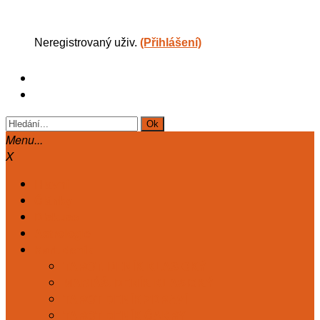
Neregistrovaný uživ.
(Přihlášení)
Menu...
X
Hlavní
Články
Diskuse
Astrologie
Kart. deník
TAROT. DENÍK KLASICKÝ
MARIÁŠ. DENÍK KLASICKÝ
TAROT DENÍK ZDRAVÍ
TAROT DENÍK ČAKRY