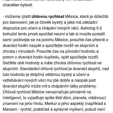
charakter bytosti.
- můžeme zjistit
úhlovou rychlost
Měsíce, která je důležitá
pro stanovení, jak je člověk bystrý a jaké má základní
dispozice pro učení a chápání nových věcí. Astrolog 5.0
bohužel tento prvek spočítat neumí a tak si musíte poradit
sami: podívejte se na polohu Měsíce, posuňte čas přesně o
dvanáct hodin nazpět a spočítejte rozdíl ve stupních a
zhruba i minutách. Posuňte čas na původní hodnotu a
potom o dvanáct hodin kupředu, opět spočítejte rozdíl.
Sečtěte obě hodnoty a máte zhruba úhlovou rychlost ve
stupních. Standardní úhlová rychlost je dvanáct stupňů, nad
tuto hodnotu je dotyčný většinou bystrý a učení a
vstřebávání nových věcí mu jde dobře a naopak pod
dvanáct stupňů může mít s chápáním látky problémy.
Úhlová rychlost Měsíce nenaznačuje primárně na
inteligenci, tu vyjadřuje spíše třetí dům, planeta, vládnoucí
znamení na jeho hrotu, Merkur a jeho aspekty (například s
Marsem - rychlé, praktické a správné myšlení, pokud není