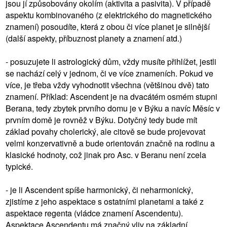
jsou jí způsobovány okolím (aktivita a pasivita). V případě
aspektu kombinovaného (z elektrického do magnetického
znamení) posoudíte, která z obou či více planet je silnější
(další aspekty, příbuznost planety a znamení atd.)
- posuzujete li astrologický dům, vždy musíte přihlížet, jestli
se nachází celý v jednom, či ve více znameních. Pokud ve
více, je třeba vždy vyhodnotit všechna (většinou dvě) tato
znamení. Příklad: Ascendent je na dvacátém osmém stupni
Berana, tedy zbytek prvního domu je v Býku a navíc Měsíc v
prvním domě je rovněž v Býku. Dotyčný tedy bude mít
základ povahy cholerický, ale citově se bude projevovat
velmi konzervativně a bude orientován značně na rodinu a
klasické hodnoty, což jinak pro Asc. v Beranu není zcela
typické.
- je li Ascendent spíše harmonický, či neharmonický,
zjistíme z jeho aspektace s ostatními planetami a také z
aspektace regenta (vládce znamení Ascendentu).
Aspektace Ascendentu má značný vliv na základní