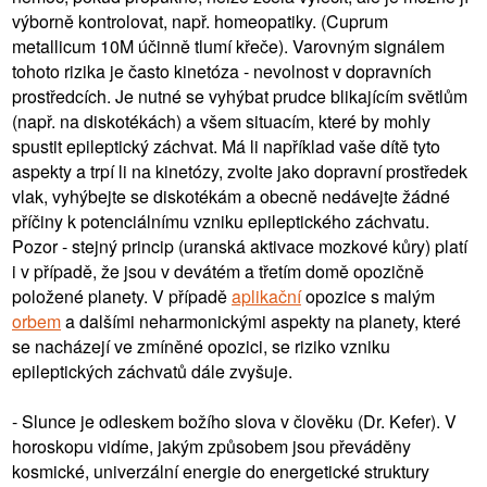
výborně kontrolovat, např. homeopatiky. (Cuprum
metallicum 10M účinně tlumí křeče). Varovným signálem
tohoto rizika je často kinetóza - nevolnost v dopravních
prostředcích. Je nutné se vyhýbat prudce blikajícím světlům
(např. na diskotékách) a všem situacím, které by mohly
spustit epileptický záchvat. Má li například vaše dítě tyto
aspekty a trpí li na kinetózy, zvolte jako dopravní prostředek
vlak, vyhýbejte se diskotékám a obecně nedávejte žádné
příčiny k potenciálnímu vzniku epileptického záchvatu.
Pozor - stejný princip (uranská aktivace mozkové kůry) platí
i v případě, že jsou v devátém a třetím domě opozičně
položené planety. V případě
aplikační
opozice s malým
orbem
a dalšími neharmonickými aspekty na planety, které
se nacházejí ve zmíněné opozici, se riziko vzniku
epileptických záchvatů dále zvyšuje.
- Slunce je odleskem božího slova v člověku (Dr. Kefer). V
horoskopu vidíme, jakým způsobem jsou převáděny
kosmické, univerzální energie do energetické struktury