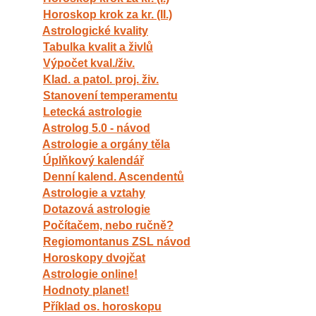
Horoskop krok za kr. (II.)
Astrologické kvality
Tabulka kvalit a živlů
Výpočet kval./živ.
Klad. a patol. proj. živ.
Stanovení temperamentu
Letecká astrologie
Astrolog 5.0 - návod
Astrologie a orgány těla
Úplňkový kalendář
Denní kalend. Ascendentů
Astrologie a vztahy
Dotazová astrologie
Počítačem, nebo ručně?
Regiomontanus ZSL návod
Horoskopy dvojčat
Astrologie online!
Hodnoty planet!
Příklad os. horoskopu