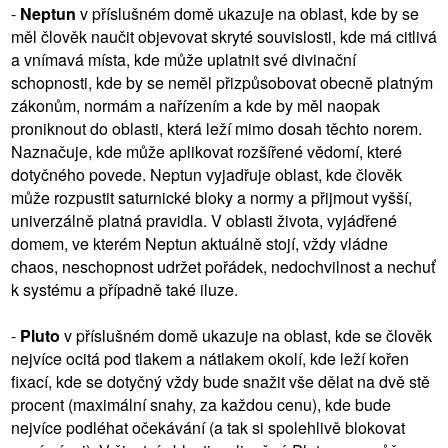
-
Neptun
v příslušném domě ukazuje na oblast, kde by se
měl člověk naučit objevovat skryté souvislosti, kde má citlivá
a vnímavá místa, kde může uplatnit své divinační
schopnosti, kde by se neměl přizpůsobovat obecně platným
zákonům, normám a nařízením a kde by měl naopak
proniknout do oblasti, která leží mimo dosah těchto norem.
Naznačuje, kde může aplikovat rozšířené vědomí, které
dotyčného povede. Neptun vyjadřuje oblast, kde člověk
může rozpustit saturnické bloky a normy a přijmout vyšší,
univerzálně platná pravidla. V oblasti života, vyjádřené
domem, ve kterém Neptun aktuálně stojí, vždy vládne
chaos, neschopnost udržet pořádek, nedochvilnost a nechuť
k systému a případně také iluze.
-
Pluto
v příslušném domě ukazuje na oblast, kde se člověk
nejvíce ocitá pod tlakem a nátlakem okolí, kde leží kořen
fixací, kde se dotyčný vždy bude snažit vše dělat na dvě stě
procent (maximální snahy, za každou cenu), kde bude
nejvíce podléhat očekávání (a tak si spolehlivě blokovat