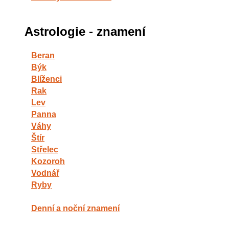
Astrologie - znamení
Beran
Býk
Blíženci
Rak
Lev
Panna
Váhy
Štír
Střelec
Kozoroh
Vodnář
Ryby
Denní a noční znamení