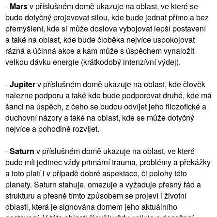
-
Mars
v příslušném domě ukazuje na oblast, ve které se
bude dotyčný projevovat silou, kde bude jednat přímo a bez
přemýšlení, kde si může doslova vybojovat lepší postavení
a také na oblast, kde bude čloběka nejvíce uspokojovat
rázná a účinná akce a kam může s úspěchem vynaložit
velkou dávku energie (krátkodobý intenzívní výdej).
-
Jupiter
v příslušném domě ukazuje na oblast, kde člověk
nalezne podporu a také kde bude podporovat druhé, kde má
šanci na úspěch, z čeho se budou odvíjet jeho filozofické a
duchovní názory a také na oblast, kde se může dotyčný
nejvíce a pohodlně rozvíjet.
-
Saturn
v příslušném domě ukazuje na oblast, ve které
bude mít jedinec vždy primární trauma, problémy a překážky
a toto platí i v případě dobré aspektace, či polohy této
planety. Saturn stahuje, omezuje a vyžaduje přesný řád a
strukturu a přesně tímto způsobem se projeví i životní
oblasti, která je signována domem jeho aktuálního