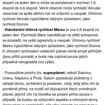
stupeň za jeden den a může se pohybovat v rozmezí 1,6
stupně do 0,6 stupně. Velmi obecně může rychlejší Venuše
ukazovat na spíše aktivní roli ve vztazích a naopak. Úhlovou
rychlost Venuše vypočítáme stejným způsobem, jako
rychlost Slunce.
-
Standardní úhlová rychlost Marsu
je cca 0,6 stupně za
jeden den. Rychlejší Mars nasvědčuje na větší schopnost
se prosadit, na vyšší agresivitu a naopak. Úhlovou rychlost
Marsu vypočítáme stejným způsobem, jako rychlost Slunce.
K úhlovým rychlostem ostatních planet nemá smysl přihlížet
(jsou příliš pomalé) a bude nás zajímat pouze jejich
případná retrogradita (viz výše).
- Posoudíme polohu tzv.
superplanet
, neboli Saturnu,
Uranu, Neptunu a Pluta. Saturn způsobuje problémy v
oblasti domu, ve kterém je postaven, vždy, tedy jeho vliv je
poměrně přímý, na rozdíl od zbývajících třech zmíněných
planet, jejichž vliv na člověka se projeví přímo pouze v
případě, že budou ve výrazném aspektu s rohovými domy
(konjunkce je nejsilnější), síla vlivu planety se posuzuje v