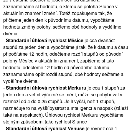
zaznamenáme si hodnotu, o kterou se poloha Slunce v
aktuálním znamení změní. Totéž zopakujeme tak, že
přičteme jeden den k původnímu datumu, vypočítáme
hodnotu změny polohy, sečteme obě hodnoty a vydělíme
dvěma.
-
Standardní úhlová rychlost Měsíce
je cca dvanáct
stupňů za jeden den a vypočítáme jí tak, že k datumu a času
připočítáme 12 hodin, odečteme rozdíl stupňů od původní
polohy Měsíce v aktuálním znamení, zapíšeme si tuto
hodnotu, odečteme 12 hodin od původního datumu,
zaznamenáme opět rozdíl stupňů, obě hodnoty sečteme a
vydělíme dvěma.
-
Standardní úhlová rychlost Merkuru
je cca 1 stupeň za
jeden den a velmi výrazně se mění, může se pohybovat v
rozmezí od 4 do 0,25 stupňů. Je li vyšší, než 1 stupeň,
naznačuje to na vyšší bystrost a inteligenci a naopak (záleží
také na aspektech). Úhlovou rychlost Merkuru vypočítáme
stejným způsobem, jako rychlost Slunce
-
Standardní úhlová rychlost Venuše
je rovněž cca 1