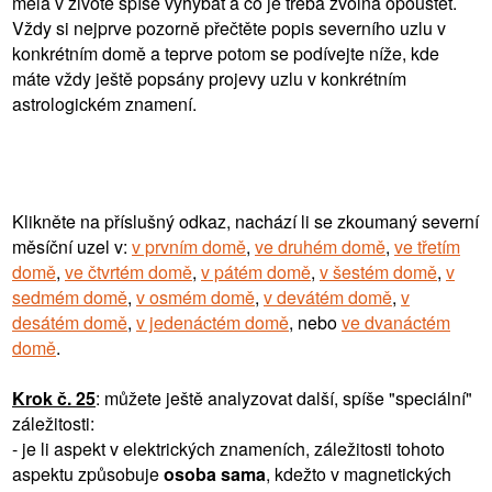
měla v životě spíše vyhýbat a co je třeba zvolna opouštět.
Vždy si nejprve pozorně přečtěte popis severního uzlu v
konkrétním domě a teprve potom se podívejte níže, kde
máte vždy ještě popsány projevy uzlu v konkrétním
astrologickém znamení.
Klikněte na příslušný odkaz, nachází li se zkoumaný severní
měsíční uzel v:
v prvním domě
,
ve druhém domě
,
ve třetím
domě
,
ve čtvrtém domě
,
v pátém domě
,
v šestém domě
,
v
sedmém domě
,
v osmém domě
,
v devátém domě
,
v
desátém domě
,
v jedenáctém domě
, nebo
ve dvanáctém
domě
.
Krok č. 25
: můžete ještě analyzovat další, spíše "speciální"
záležitosti:
- je li aspekt v elektrických znameních, záležitosti tohoto
aspektu způsobuje
osoba sama
, kdežto v magnetických