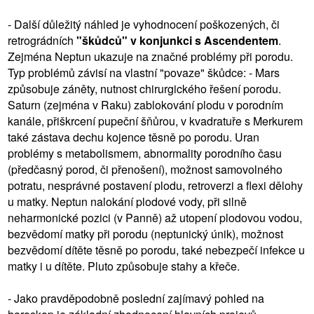
- Další důležitý náhled je vyhodnocení poškozených, či
retrográdních
"škůdců" v konjunkci s Ascendentem
.
Zejména Neptun ukazuje na značné problémy při porodu.
Typ problémů závisí na vlastní "povaze" škůdce: - Mars
způsobuje záněty, nutnost chirurgického řešení porodu.
Saturn (zejména v Raku) zablokování plodu v porodním
kanále, přiškrcení pupeční šňůrou, v kvadratuře s Merkurem
také zástava dechu kojence těsně po porodu. Uran
problémy s metabolismem, abnormality porodního času
(předčasný porod, či přenošení), možnost samovolného
potratu, nesprávné postavení plodu, retroverzi a flexi dělohy
u matky. Neptun nalokání plodové vody, při silně
neharmonické pozici (v Panně) až utopení plodovou vodou,
bezvědomí matky při porodu (neptunický únik), možnost
bezvědomí dítěte těsně po porodu, také nebezpečí infekce u
matky i u dítěte. Pluto způsobuje stahy a křeče.
- Jako pravděpodobně poslední zajímavý pohled na