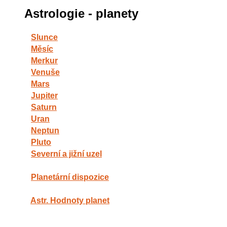
Astrologie - planety
Slunce
Měsíc
Merkur
Venuše
Mars
Jupiter
Saturn
Uran
Neptun
Pluto
Severní a jižní uzel
Planetární dispozice
Astr. Hodnoty planet