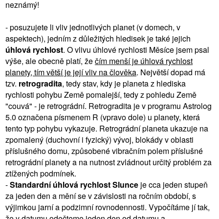
neznámý!
- posuzujete li vliv jednotlivých planet (v domech, v
aspektech), jedním z důležitých hledisek je také jejich
úhlová rychlost
. O vlivu úhlové rychlosti Měsíce jsem psal
výše, ale obecně platí, že
čím menší je úhlová rychlost
planety, tím větší je její vliv na člověka
. Největší dopad má
tzv.
retrogradita
, tedy stav, kdy je planeta z hlediska
rychlosti pohybu Země pomalejší, tedy z pohledu Země
"couvá" - je retrográdní. Retrogradita je v programu Astrolog
5.0 označena písmenem R (vpravo dole) u planety, která
tento typ pohybu vykazuje. Retrográdní planeta ukazuje na
zpomalený (duchovní i fyzický) vývoj, blokády v oblasti
příslušného domu, způsobené vibračním polem příslušné
retrográdní planety a na nutnost zvládnout určitý problém za
ztížených podmínek.
-
Standardní úhlová rychlost Slunce
je cca jeden stupeň
za jeden den a mění se v závislosti na ročním období, s
výjimkou jarní a podzimní rovnodennosti. Vypočítáme jí tak,
že v datumu odečteme jeden den od datumu a