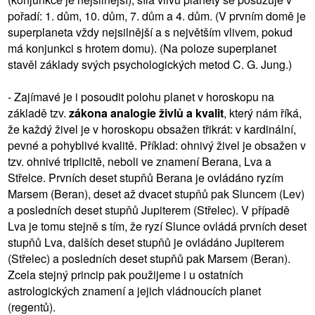
pořadí: 1. dům, 10. dům, 7. dům a 4. dům. (V prvním domě je
superplaneta vždy nejsilnější a s největším vlivem, pokud
má konjunkci s hrotem domu). (Na poloze superplanet
stavěl základy svých psychologických metod C. G. Jung.)
- Zajímavé je i posoudit polohu planet v horoskopu na
základě tzv.
zákona analogie živlů a kvalit
, který nám říká,
že každý živel je v horoskopu obsažen třikrát: v kardinální,
pevné a pohyblivé kvalitě. Příklad: ohnivý živel je obsažen v
tzv. ohnivé triplicitě, neboli ve znamení Berana, Lva a
Střelce. Prvních deset stupňů Berana je ovládáno ryzím
Marsem (Beran), deset až dvacet stupňů pak Sluncem (Lev)
a posledních deset stupňů Jupiterem (Střelec). V případě
Lva je tomu stejně s tím, že ryzí Slunce ovládá prvních deset
stupňů Lva, dalších deset stupňů je ovládáno Jupiterem
(Střelec) a posledních deset stupňů pak Marsem (Beran).
Zcela stejný princip pak použijeme i u ostatních
astrologických znamení a jejich vládnoucích planet
(regentů).