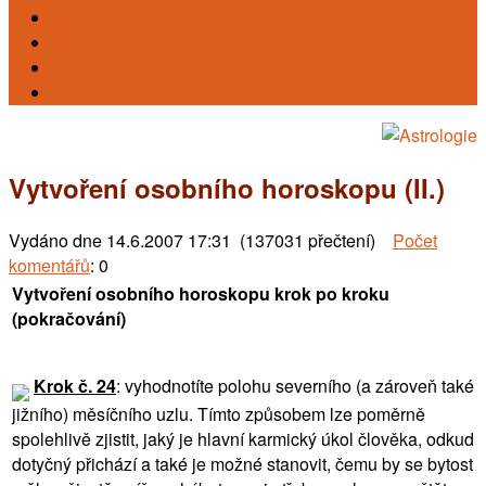
Karty
Reiki
Léčení
Kursy
Vytvoření osobního horoskopu (II.)
Vydáno dne
14.6.2007 17:31 (137031 přečtení)
Počet
komentářů
: 0
Vytvoření osobního horoskopu krok po kroku
(pokračování)
Krok č. 24
: vyhodnotíte polohu severního (a zároveň také
jižního) měsíčního uzlu. Tímto způsobem lze poměrně
spolehlivě zjistit, jaký je hlavní karmický úkol člověka, odkud
dotyčný přichází a také je možné stanovit, čemu by se bytost