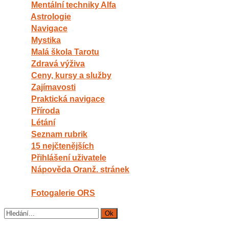
Mentální techniky Alfa
Astrologie
Navigace
Mystika
Malá škola Tarotu
Zdravá výživa
Ceny, kursy a služby
Zajímavosti
Praktická navigace
Příroda
Létání
Seznam rubrik
15 nejčtenějších
Přihlášení uživatele
Nápověda Oranž. stránek
Fotogalerie ORS