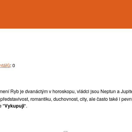
ntářů
: 0
mení Ryb je dvanáctým v horoskopu, vládci jsou Neptun a Jupit
představivost, romantiku, duchovnost, city, ale často také i pev
 "
Vykupuji
".