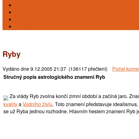
Karty
Reiki
Léčení
Kursy
Ryby
Vydáno dne
9.12.2005 21:37 (136117 přečtení)
Počet kome
Stručný popis astrologického znamení Ryb
Za vlády Ryb zvolna končí zimní období a začíná jaro. Zna
kvality
a
Vodního živlu
. Toto znamení představuje idealismus, 
se už Ryba jednou rozhodne. Hlavním heslem znamení Ryb je