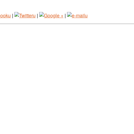
|
|
|