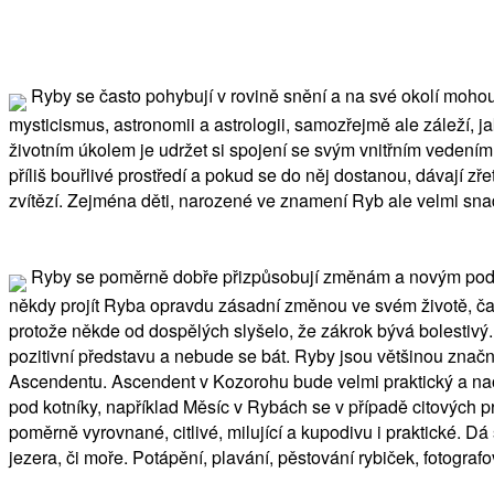
Ryby se často pohybují v rovině snění a na své okolí moho
mysticismus, astronomii a astrologii, samozřejmě ale záleží, 
životním úkolem je udržet si spojení se svým vnitřním vedení
příliš bouřlivé prostředí a pokud se do něj dostanou, dávají z
zvítězí. Zejména děti, narozené ve znamení Ryb ale velmi snadn
Ryby se poměrně dobře přizpůsobují změnám a novým podmínk
někdy projít Ryba opravdu zásadní změnou ve svém životě, čast
protože někde od dospělých slyšelo, že zákrok bývá bolestivý. 
pozitivní představu a nebude se bát. Ryby jsou většinou značn
Ascendentu. Ascendent v Kozorohu bude velmi praktický a na
pod kotníky, například Měsíc v Rybách se v případě citových pr
poměrně vyrovnané, citlivé, milující a kupodivu i praktické. Dá
jezera, či moře. Potápění, plavání, pěstování rybiček, fotograf