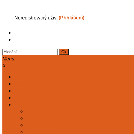
Neregistrovaný uživ.
(Přihlášení)
Menu...
X
Hlavní
Články
Diskuse
Astrologie
Kart. deník
TAROT. DENÍK KLASICKÝ
MARIÁŠ. DENÍK KLASICKÝ
TAROT DENÍK ZDRAVÍ
TAROT DENÍK ČAKRY