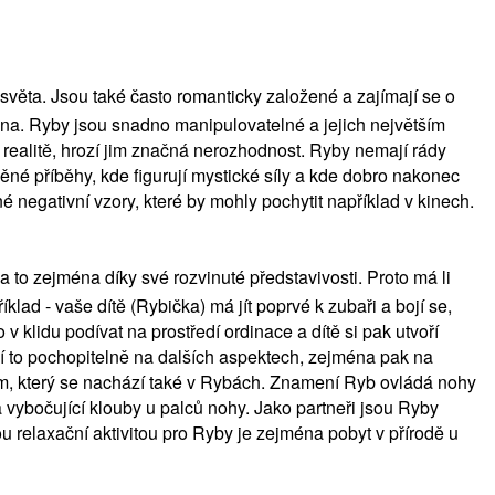
věta. Jsou také často romanticky založené a zajímají se o
zena. Ryby jsou snadno manipulovatelné a jejich největším
realitě, hrozí jim značná nerozhodnost. Ryby nemají rády
ěné příběhy, kde figurují mystické síly a kde dobro nakonec
 negativní vzory, které by mohly pochytit například v kinech.
o zejména díky své rozvinuté představivosti. Proto má li
ad - vaše dítě (Rybička) má jít poprvé k zubaři a bojí se,
 klidu podívat na prostředí ordinace a dítě si pak utvoří
ží to pochopitelně na dalších aspektech, zejména pak na
m, který se nachází také v Rybách. Znamení Ryb ovládá nohy
a vybočující klouby u palců nohy. Jako partneři jsou Ryby
ou relaxační aktivitou pro Ryby je zejména pobyt v přírodě u