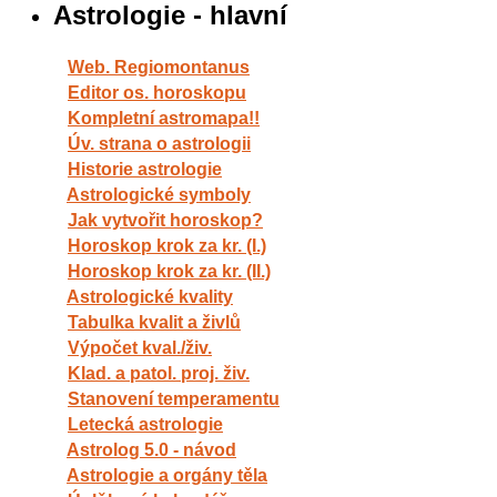
Astrologie - hlavní
Web. Regiomontanus
Editor os. horoskopu
Kompletní astromapa!!
Úv. strana o astrologii
Historie astrologie
Astrologické symboly
Jak vytvořit horoskop?
Horoskop krok za kr. (I.)
Horoskop krok za kr. (II.)
Astrologické kvality
Tabulka kvalit a živlů
Výpočet kval./živ.
Klad. a patol. proj. živ.
Stanovení temperamentu
Letecká astrologie
Astrolog 5.0 - návod
Astrologie a orgány těla