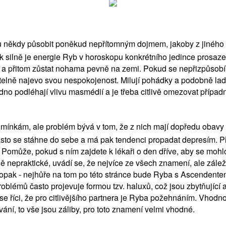
u někdy působit poněkud nepřítomným dojmem, jakoby z jiného s
jak silně je energie Ryb v horoskopu konkrétního jedince prosa
m a přitom zůstat nohama pevně na zemi. Pokud se nepřizpůsobí 
řetelně najevo svou nespokojenost. Milují pohádky a podobně lad
o podléhají vlivu masmédií a je třeba citlivě omezovat případné
ám, ale problém bývá v tom, že z nich mají dopředu obavy a t
o se stáhne do sebe a má pak tendenci propadat depresím. Příkl
Pomůže, pokud s ním zajdete k lékaři o den dříve, aby se mohlo v
ě nepraktické, uvádí se, že nejvíce ze všech znamení, ale zále
opak - nejhůře na tom po této stránce bude Ryba s Ascendente
oblémů často projevuje formou tzv. haluxů, což jsou zbytňující 
 se říci, že pro citlivějšího partnera je Ryba požehnáním. Vhodn
ování, to vše jsou záliby, pro toto znamení velmi vhodné.