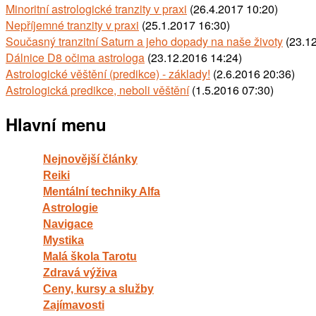
Minoritní astrologické tranzity v praxi
(26.4.2017 10:20)
Nepříjemné tranzity v praxi
(25.1.2017 16:30)
Současný tranzitní Saturn a jeho dopady na naše životy
(23.12
Dálnice D8 očima astrologa
(23.12.2016 14:24)
Astrologické věštění (predikce) - základy!
(2.6.2016 20:36)
Astrologická predikce, neboli věštění
(1.5.2016 07:30)
Hlavní menu
Nejnovější články
Reiki
Mentální techniky Alfa
Astrologie
Navigace
Mystika
Malá škola Tarotu
Zdravá výživa
Ceny, kursy a služby
Zajímavosti