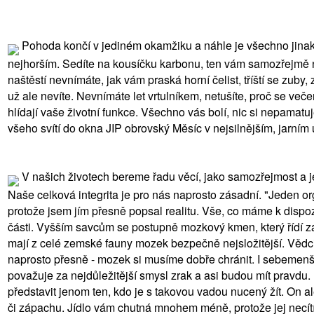
Pohoda končí v jediném okamžiku a náhle je všechno jinak. N
nejhorším. Sedíte na kousíčku karbonu, ten vám samozřejmě ne
naštěstí nevnímáte, jak vám praská horní čelist, tříští se zuby
už ale nevíte. Nevnímáte let vrtulníkem, netušíte, proč se veče
hlídají vaše životní funkce. Všechno vás bolí, nic si nepamatuj
všeho svítí do okna JIP obrovský Měsíc v nejsilnějším, jarním 
V našich životech bereme řadu věcí, jako samozřejmost a je
Naše celková integrita je pro nás naprosto zásadní. "Jeden orgá
protože jsem jím přesně popsal realitu. Vše, co máme k dispo
části. Vyšším savcům se postupně mozkový kmen, který řídí zák
mají z celé zemské fauny mozek bezpečně nejsložitější. Vědci 
naprosto přesně - mozek si musíme dobře chránit. I sebemenší 
považuje za nejdůležitější smysl zrak a asi budou mít pravdu
představit jenom ten, kdo je s takovou vadou nucený žít. On ale
či zápachu. Jídlo vám chutná mnohem méně, protože jej necítíte