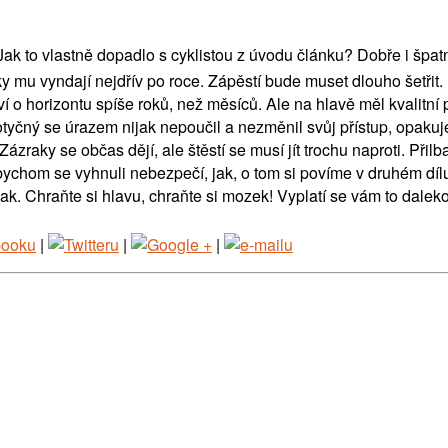
 Jak to vlastně dopadlo s cyklistou z úvodu článku? Dobře i špat
y mu vyndají nejdřív po roce. Zápěstí bude muset dlouho šetřit
í o horizontu spíše roků, než měsíců. Ale na hlavě měl kvalitní p
tyčný se úrazem nijak nepoučil a nezměnil svůj přístup, opakuje 
zraky se občas dějí, ale štěstí se musí jít trochu naproti. Přilb
bychom se vyhnuli nebezpečí, jak, o tom si povíme v druhém díl
nak. Chraňte si hlavu, chraňte si mozek! Vyplatí se vám to daleko 
|
|
|