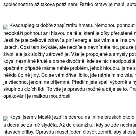
společnosti to až taková potíž není. Riziko otravy je malé, auto 
Kvadruplegici dobře znají ztrátu hmatu. Nemohou pohnout kon
nedokáží pohnout ani hlavou na těle, které je díky přerušené mí
Jestliže jste celkově zdraví a plní energie, tak vám ale i na p
ústech. Cosi tam žvýkáte, ale necítíte a nevnímáte nic, pouz
život, ale jak složitý zároveň je. Vše je propojené a smysly p
kdysi nesmírně kruté a drsné divočině, kde se nic neodpouště
opačném případě máme náhle problém, jehož hloubku jsme si p
někdo úplně jiný. Co se vám dříve líbilo, jde náhle mimo vás, 
je všechno, jenom ne příjemná. Předtím jste spali výborně a nyní
skupinou cizích lidí. To vše je opravdu možné a děje se to. Pr
opakování je matkou moudrosti.
Kdysi jsem v Mostě jezdil s dcerou na inline bruslích okolo 
a dcera se za mě styděla. Až do okamžiku, kdy se zde nechrán
hlavách přilby. Opravdu musel jeden člověk zemřít, aby si ost