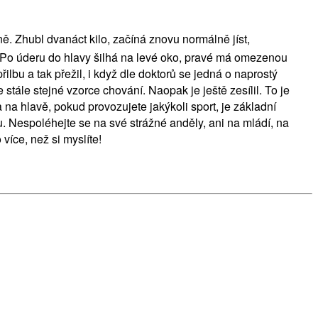
ně. Zhubl dvanáct kilo, začíná znovu normálně jíst,
. Po úderu do hlavy šilhá na levé oko, pravé má omezenou
řilbu a tak přežil, i když dle doktorů se jedná o naprostý
stále stejné vzorce chování. Naopak je ještě zesílil. To je
a na hlavě, pokud provozujete jakýkoli sport, je základní
u. Nespoléhejte se na své strážné anděly, ani na mládí, na
více, než si myslíte!