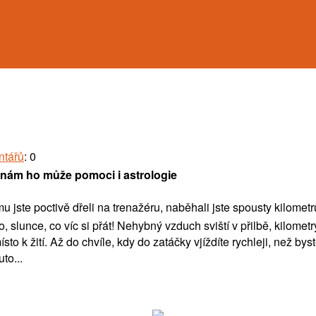
ntářů
: 0
t nám ho může pomoci i astrologie
 jste poctivě dřeli na trenažéru, naběhali jste spousty kilometr
, slunce, co víc si přát! Nehybný vzduch sviští v přilbě, kilomet
sto k žití. Až do chvíle, kdy do zatáčky vjíždíte rychleji, než by
to...