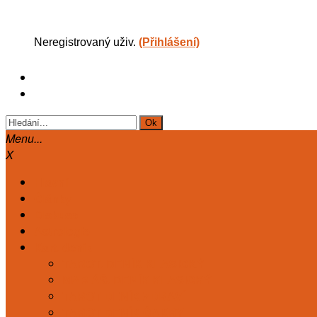
Neregistrovaný uživ.
(Přihlášení)
Menu...
X
Hlavní
Články
Diskuse
Astrologie
Kart. deník
TAROT. DENÍK KLASICKÝ
MARIÁŠ. DENÍK KLASICKÝ
TAROT DENÍK ZDRAVÍ
TAROT DENÍK ČAKRY