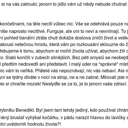
si na vás zatroubí, jenom to jídlo vám už nikdy nebude chutnat tak
četinami, na těle necítí vůbec nic. Vše se odehrává pouze na h
še naprosto necitlivé. Funguje, ale oni to neví a nevnímají. To j
rvní pohled banální ztráta chuti dokáže doslova zničit život a v
e jakousi netečnou hmotu, která vám po rozkousání sklouzne do 
otřebujeme k tomu, abychom si mohli života užívat, abychom žili 
lo. Slabí končili v zubech silnějších. Bez pěti smyslů se neobe
ředtím nedovedli ani představit. I malý úder na "správné" míst
nic vám to neříká. Přátelé vás nepoznávají, nic vás nebaví. Ale
 se týdny díváte v noci na strop, ne a ne zabrat. Milovali jste n
oto si chraňte mozek! Nestyďte se za to, je to jenom vaše zdraví.
rybníku Benedikt. Byl jsem tam tehdy jediný, kdo používal chráni
ěný bruslař vyhýbal kočárku, v pádu narazil hlavou do lavičky a
atní uvědomili hodnotu života?!