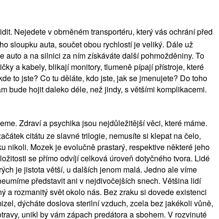
idit. Nejedete v obrněném transportéru, který vás ochrání před
 sloupku auta, součet obou rychlostí je veliký. Dále už
áte auto a na silnici za ním získáváte další pohmožděniny. To
y a kabely, blikají monitory, tlumeně pípají přístroje, které
kde to jste? Co tu děláte, kdo jste, jak se jmenujete? Do toho
ám bude hojit daleko déle, než jindy, s většími komplikacemi.
me. Zdraví a psychika jsou nejdůležitější věci, které máme.
čátek citátu ze slavné trilogie, nemusíte si klepat na čelo,
 nikoli. Mozek je evolučně prastarý, respektive některé jeho
ožitosti se přímo odvíjí celková úroveň dotyčného tvora. Lidé
ch je jistota větší, u dalších jenom malá. Jedno ale víme
eumíme představit ani v nejdivočejších snech. Většina lidí
ý a rozmanitý svět okolo nás. Bez zraku si dovede existenci
mizel, dýcháte doslova sterilní vzduch, zcela bez jakékoli vůně,
 potravy, unikl by vám zápach predátora a sbohem. V rozvinuté