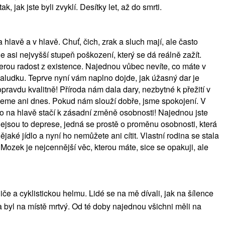
, jak jste byli zvyklí. Desítky let, až do smrti.
lavě a v hlavě. Chuť, čich, zrak a sluch mají, ale často
e asi nejvyšší stupeň poškození, který se dá reálně zažít.
eškerou radost z existence. Najednou vůbec nevíte, co máte v
žaludku. Teprve nyní vám naplno dojde, jak úžasný dar je
opravdu kvalitně! Příroda nám dala dary, nezbytné k přežití v
jdeme ani dnes. Pokud nám slouží dobře, jsme spokojení. V
o na hlavě stačí k zásadní změně osobnosti! Najednou jste
 nejsou to deprese, jedná se prostě o proměnu osobnosti, která
ějaké jídlo a nyní ho nemůžete ani cítit. Vlastní rodina se stala
 Mozek je nejcennější věc, kterou máte, sice se opakuji, ale
če a cyklistickou helmu. Lidé se na mě dívali, jak na šílence
 byl na místě mrtvý. Od té doby najednou všichni měli na