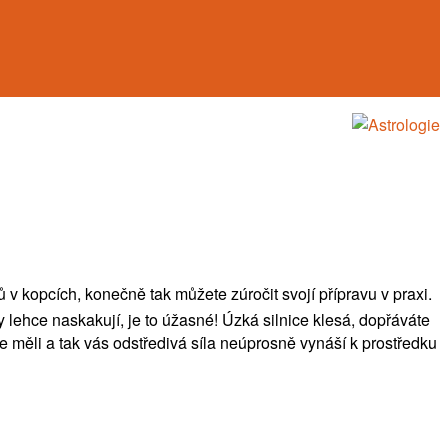
ů v kopcích, konečně tak můžete zúročit svojí přípravu v praxi.
ry lehce naskakují, je to úžasné! Úzká silnice klesá, dopřáváte
ste měli a tak vás odstředivá síla neúprosně vynáší k prostředku