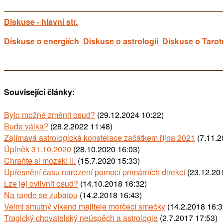
Diskuse - hlavní str.
Diskuse o energiích
Diskuse o astrologii
Diskuse o Tarot
Související články:
Bylo možné změnit osud?
(29.12.2024 10:22)
Bude válka?
(28.2.2022 11:48)
Zajímavá astrologická konstelace začátkem října 2021
(7.11.2
Úplněk 31.10.2020
(28.10.2020 16:03)
Chraňte si mozek! II.
(15.7.2020 15:33)
Upřesnění času narození pomocí primárních direkcí
(23.12.20
Lze jej ovlivnit osud?
(14.10.2018 16:32)
Na rande se zubatou
(14.2.2018 16:43)
Velmi smutný víkend majitele morčecí smečky
(14.2.2018 16:3
Tragický chovatelský neúspěch a astrologie
(2.7.2017 17:53)