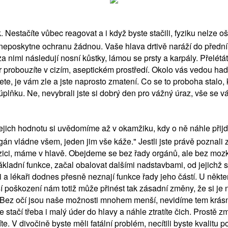
estačíte vůbec reagovat a i když byste stačili, fyziku nelze oš
poskytne ochranu žádnou. Vaše hlava drtivě naráží do předního
, za nimi následují nosní kůstky, lámou se prsty a karpály. Přelét
r probouzíte v cizím, aseptickém prostředí. Okolo vás vedou hadičk
ete, je vám zle a jste naprosto zmatení. Co se to proboha stalo, 
úplňku. Ne, nevybrali jste si dobrý den pro vážný úraz, vše se v
jich hodnotu si uvědomíme až v okamžiku, kdy o ně náhle přijde
n vládne všem, jeden jim vše káže." Jestli jste právě poznali za
zici, máme v hlavě. Obejdeme se bez řady orgánů, ale bez mozku
ladní funkce, začal obalovat dalšími nadstavbami, od jejichž sl
a lékaři dodnes přesně neznají funkce řady jeho částí. U některý
poškození nám totiž může přinést tak zásadní změny, že si je n
. Bez očí jsou naše možnosti mnohem menší, nevidíme tem krásn
 stačí třeba i malý úder do hlavy a náhle ztratíte čich. Prostě z
. V divočině byste měli fatální problém, necítili byste kvalitu