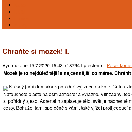
Karty
Reiki
Léčení
Kursy
Chraňte si mozek! I.
Vydáno dne
15.7.2020 15:43 (137941 přečtení)
Počet kome
Mozek je to nejdůležitější a nejcennější, co máme. Chráni
Krásný jarní den láká k pořádné vyjížďce na kole. Celou zimu
Nafouknete pláště na osm atmosfér a vyrážíte. Vítr žádný, teplo
si pořádný sjezd. Adrenalin zaplavuje tělo, svět je nádherné mí
cesty. Bohužel tam, společně s vámi, také vjíždí protijedoucí au