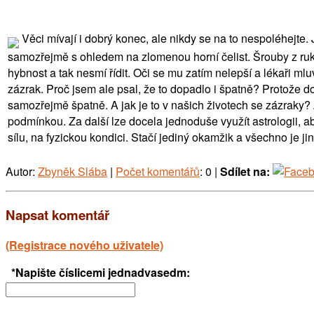
Věci mívají i dobrý konec, ale nikdy se na to nespoléhejte.
samozřejmě s ohledem na zlomenou horní čelist. Šrouby z ruk
hybnost a tak nesmí řídit. Oči se mu zatím nelepší a lékaři mluv
zázrak. Proč jsem ale psal, že to dopadlo i špatně? Protože do
samozřejmě špatně. A jak je to v našich životech se zázraky? Zá
podmínkou. Za další lze docela jednoduše využít astrologii, a
sílu, na fyzickou kondici. Stačí jediný okamžik a všechno je ji
Autor:
Zbyněk Slába
|
Počet komentářů
: 0 |
Sdílet na:
Napsat komentář
(Registrace nového uživatele)
*Napište číslicemi jednadvasedm: